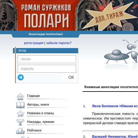
Аннотации belmichael
регистрация
|
забыли пароль?
вход
OK
Книжные аннотации посетител
Главная
Авторы, книги
Яков Беленков «Южная ис
1.
Новинки и планы
Приключенческая повесть с
химическое. Им противостоят пер
Награды, премии
прекрасной дочери главаря враго
Рейтинги
Валерий Ниязматов, Юрий
2.