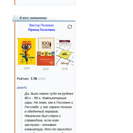
А вот, например:
Виктор Пелевин
Принц Госплана
2026
2016
2018
Рейтинг:
7.78
(1767)
peterK
:
Да, было такое чудо на рубеже
80-х - 90-х. Компьютерные
игры. Не знаю, как в Госплане и
Госснабе, у нас играли только
в обеденный перерыв.
Начальник был строг и
справедлив, если кого
застукал - отнимал
клавиатуру. Кто-то приходил