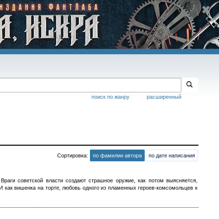
поиск по жанру
расширенный
Сортировка:
по фамилии автора
по дате написания
 Враги советской власти создают страшное оружие, как потом выясняется,
 как вишенка на торте, любовь одного из пламенных героев-комсомольцев к