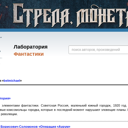
Лаборатория
Фантастики
я «
belmichael
»
тория»
 элементами фантастики. Советская Россия, маленький южный городок, 1920 год.
вые комсомольцы городка, которые в последний момент нарушают зловещие планы. И
в революции.
 Борисович Соломонов «Операция «Аурум»