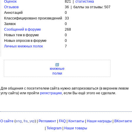
Оценок
821 |
статистика
Отзывов
36 | баллы за отзывы: 507
Аннотаций
0
Классифицировано произведений
33
Заявок
0
Сообщений в форуме
268
Новых тем в форуме
0
Новых опросов в форуме
0
Личных книжных полок
7
книжные
полки
Для общения с посетителем сайта нужно авторизоваться (в верхнем левом
углу сайта) или пройти
регистрацию
, если Вы ещё этого не сделали.
О сайте
(
eng
,
fra
,
укр
) |
Регламент
|
FAQ
|
Контакты
|
Наши награды
|
ВКонтакте
|
Telegram
|
Наши товары