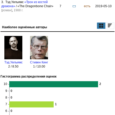
3. Тэд Уильямс
«Трон из костей
дракона»
/ «The Dragonbone Chair»
7
есть
2019-05-10
[роман]
,
1988 г.
Наиболее оценённые авторы
Тэд Уильямс
Стивен Кинг
2 / 8.50
1 / 10.00
Гистограмма распределения оценок