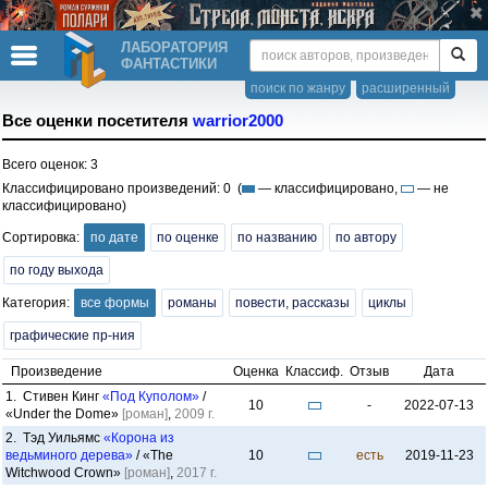
ЛАБОРАТОРИЯ
ФАНТАСТИКИ
поиск по жанру
расширенный
Все оценки посетителя
warrior2000
Всего оценок: 3
Классифицировано произведений: 0 (
— классифицировано,
— не
классифицировано)
Сортировка:
по дате
по оценке
по названию
по автору
по году выхода
Категория:
все формы
романы
повести, рассказы
циклы
графические пр-ния
Произведение
Оценка
Классиф.
Отзыв
Дата
1. Стивен Кинг
«Под Куполом»
/
10
-
2022-07-13
«Under the Dome»
[роман]
,
2009 г.
2. Тэд Уильямс
«Корона из
ведьминого дерева»
/ «The
10
есть
2019-11-23
Witchwood Crown»
[роман]
,
2017 г.