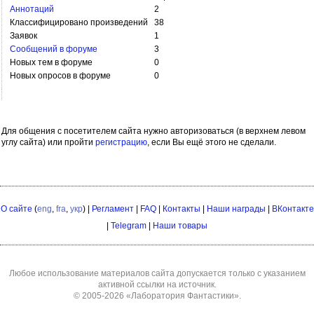
Аннотаций
2
Классифицировано произведений
38
Заявок
1
Сообщений в форуме
3
Новых тем в форуме
0
Новых опросов в форуме
0
Для общения с посетителем сайта нужно авторизоваться (в верхнем левом
углу сайта) или пройти
регистрацию
, если Вы ещё этого не сделали.
О сайте
(
eng
,
fra
,
укр
) |
Регламент
|
FAQ
|
Контакты
|
Наши награды
|
ВКонтакте
|
Telegram
|
Наши товары
Любое использование материалов сайта допускается только с указанием
активной ссылки на источник.
© 2005-2026
«Лаборатория Фантастики»
.