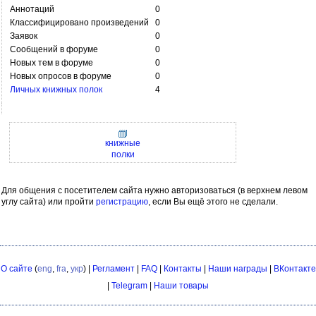
Аннотаций
0
Классифицировано произведений
0
Заявок
0
Сообщений в форуме
0
Новых тем в форуме
0
Новых опросов в форуме
0
Личных книжных полок
4
книжные
полки
Для общения с посетителем сайта нужно авторизоваться (в верхнем левом
углу сайта) или пройти
регистрацию
, если Вы ещё этого не сделали.
О сайте
(
eng
,
fra
,
укр
) |
Регламент
|
FAQ
|
Контакты
|
Наши награды
|
ВКонтакте
|
Telegram
|
Наши товары