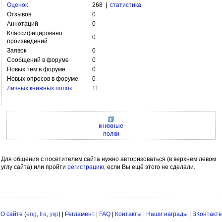
Оценок
268 |
статистика
Отзывов
0
Аннотаций
0
Классифицировано
0
произведений
Заявок
0
Сообщений в форуме
0
Новых тем в форуме
0
Новых опросов в форуме
0
Личных книжных полок
11
книжные
полки
Для общения с посетителем сайта нужно авторизоваться (в верхнем левом
углу сайта) или пройти
регистрацию
, если Вы ещё этого не сделали.
О сайте
(
eng
,
fra
,
укр
) |
Регламент
|
FAQ
|
Контакты
|
Наши награды
|
ВКонтакте