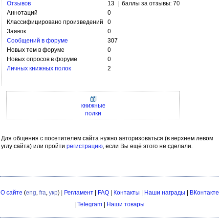
Отзывов
13 | баллы за отзывы: 70
Аннотаций
0
Классифицировано произведений
0
Заявок
0
Сообщений в форуме
307
Новых тем в форуме
0
Новых опросов в форуме
0
Личных книжных полок
2
книжные
полки
Для общения с посетителем сайта нужно авторизоваться (в верхнем левом
углу сайта) или пройти
регистрацию
, если Вы ещё этого не сделали.
О сайте
(
eng
,
fra
,
укр
) |
Регламент
|
FAQ
|
Контакты
|
Наши награды
|
ВКонтакте
|
Telegram
|
Наши товары