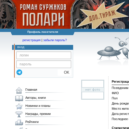
Профиль посетителя
регистрация
|
забыли пароль?
вход
OK
Регистрац
Псевдоним
Главная
ФИО
Авторы, книги
Пол
День рожде
Новинки и планы
Место жите
Награды, премии
Дата регис
Последнее
Рейтинги
Статистич