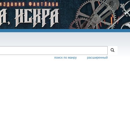
поиск по жанру
расширенный