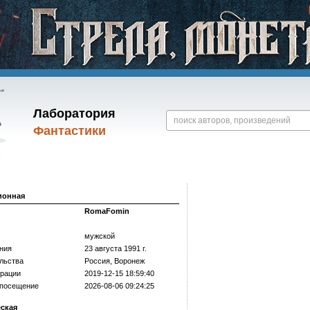
Лаборатория
Фантастики
ионная
RomaFomin
мужской
ния
23 августа 1991 г.
льства
Россия, Воронеж
трации
2019-12-15 18:59:40
 посещение
2026-08-06 09:24:25
еская