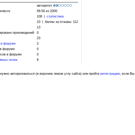
авторитет
 классе
99.56 из 2000
108 |
статистика
23 | баллы за отзывы: 112
13
ировано произведений
0
23
 в форуме
2
 в форуме
0
сов в форуме
0
жных полок
8
нужно авторизоваться (в верхнем левом углу сайта) или пройти
регистрацию
, если Вы