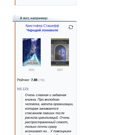
А вот, например:
Кристофер Сташефф
Чародей поневоле
2021
2007
Рейтинг:
7.88
(739)
NS 123
:
Очень славная и забавная
книжка. Про молодого
человека, агента организации,
которая занимается
спасанием павших после
раскола цивилизаций. Очень
распространенный сюжет,
только почти сразу
возникают но... У помощника-