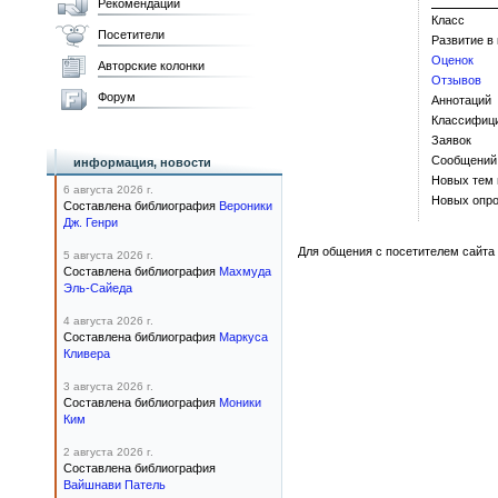
Рекомендации
Класс
Посетители
Развитие в
Оценок
Авторские колонки
Отзывов
Форум
Аннотаций
Классифиц
Заявок
Сообщений
информация, новости
Новых тем
6 августа 2026 г.
Новых опро
Составлена библиография
Вероники
Дж. Генри
Для общения с посетителем сайта 
5 августа 2026 г.
Составлена библиография
Махмуда
Эль-Сайеда
4 августа 2026 г.
Составлена библиография
Маркуса
Кливера
3 августа 2026 г.
Составлена библиография
Моники
Ким
2 августа 2026 г.
Составлена библиография
Вайшнави Патель