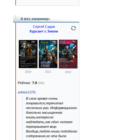
А вот, например:
Сергей Садов
Курсант с Земли
2019
2011
2010
Рейтинг:
7.9
(680)
arlekin1376
:
В свое время очень
понравился,перечитал
несколько раз. Информационно
довольно насыщенная
книга,интересно
наблюдать,как один человек
перекраивает мир.
Вообще,люблю книги подобного
содержания,но эта была