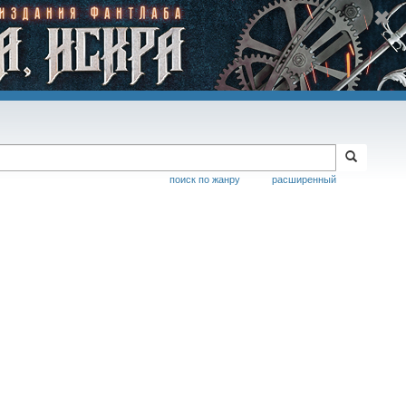
поиск по жанру
расширенный