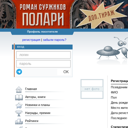
Профиль посетителя
регистрация
|
забыли пароль?
вход
OK
Регистрац
Псевдоним
Главная
ФИО
Авторы, книги
Пол
День рожде
Новинки и планы
Место жите
Награды, премии
Дата регис
Последнее
Рейтинги
Статистич