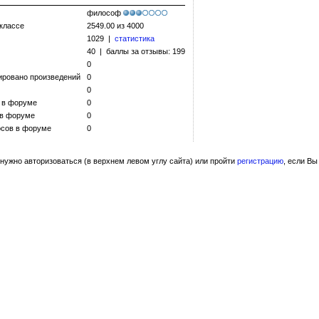
философ
 классе
2549.00 из 4000
1029 |
статистика
40 | баллы за отзывы: 199
0
ировано произведений
0
0
 в форуме
0
 в форуме
0
сов в форуме
0
нужно авторизоваться (в верхнем левом углу сайта) или пройти
регистрацию
, если Вы