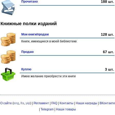
188 шт.
Прочитано
Книжные полки изданий
128 шт.
Мои книги/продам
Книги, имеющиеся в моей библиотеке
67 шт.
Продаю
3 шт.
Куплю
Имею желание приобрести эти книги
О сайте
(
eng
,
fra
,
укр
) |
Регламент
|
FAQ
|
Контакты
|
Наши награды
|
ВКонтакте
|
Telegram
|
Наши товары