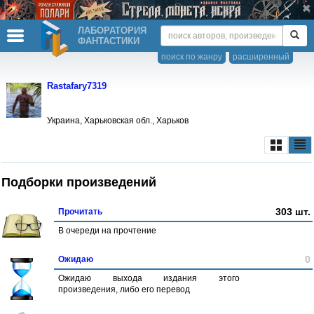
ЛАБОРАТОРИЯ
ФАНТАСТИКИ
поиск по жанру
расширенный
Rastafary7319
Украина, Харьковская обл., Харьков
Подборки произведений
303 шт.
Прочитать
В очереди на прочтение
0
Ожидаю
Ожидаю выхода издания этого
произведения, либо его перевод