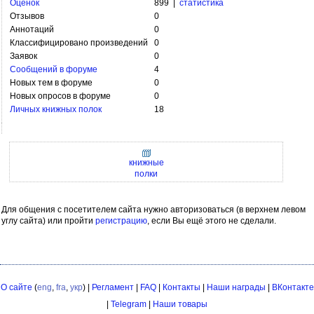
Оценок
899 |
статистика
Отзывов
0
Аннотаций
0
Классифицировано произведений
0
Заявок
0
Сообщений в форуме
4
Новых тем в форуме
0
Новых опросов в форуме
0
Личных книжных полок
18
книжные
полки
Для общения с посетителем сайта нужно авторизоваться (в верхнем левом
углу сайта) или пройти
регистрацию
, если Вы ещё этого не сделали.
О сайте
(
eng
,
fra
,
укр
) |
Регламент
|
FAQ
|
Контакты
|
Наши награды
|
ВКонтакте
|
Telegram
|
Наши товары