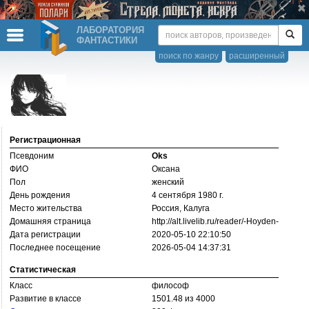
ЛАБОРАТОРИЯ
ФАНТАСТИКИ
поиск по жанру
расширенный
Регистрационная
Псевдоним
Oks
ФИО
Оксана
Пол
женский
День рождения
4 сентября 1980 г.
Место жительства
Россия, Калуга
Домашняя страница
http://­alt.livelib.ru/­reader/­-Hoyden-
Дата регистрации
2020-05-10 22:10:50
Последнее посещение
2026-05-04 14:37:31
Статистическая
Класс
философ
Развитие в классе
1501.48 из 4000