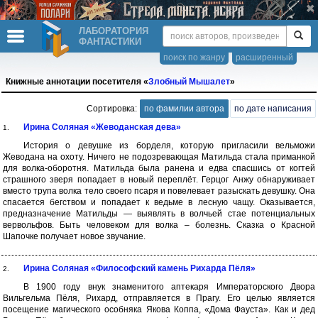
ЛАБОРАТОРИЯ
ФАНТАСТИКИ
поиск по жанру
расширенный
Книжные аннотации посетителя «
Злобный Мышалет
»
Сортировка:
по фамилии автора
по дате написания
Ирина Соляная «Жеводанская дева»
1.
История о девушке из борделя, которую пригласили вельможи
Жеводана на охоту. Ничего не подозревающая Матильда стала приманкой
для волка-оборотня. Матильда была ранена и едва спасшись от когтей
страшного зверя попадает в новый переплёт. Герцог Анжу обнаруживает
вместо трупа волка тело своего псаря и повелевает разыскать девушку. Она
спасается бегством и попадает к ведьме в лесную чащу. Оказывается,
предназначение Матильды — выявлять в волчьей стае потенциальных
вервольфов. Быть человеком для волка – болезнь. Сказка о Красной
Шапочке получает новое звучание.
Ирина Соляная «Философский камень Рихарда Пёля»
2.
В 1900 году внук знаменитого аптекаря Императорского Двора
Вильгельма Пёля, Рихард, отправляется в Прагу. Его целью является
посещение магического особняка Якова Коппа, «Дома Фауста». Как и дед