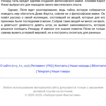
Рихард Пёль бредит идеями создания философского камня. Алхимик Карел
Яэниг выбрал его для передачи своего мистического опыта.
Однако, Пёля ждет разочарование, ведь тайна, которую собирается
поведать ему обитатель Дома Фауста, совсем не о философском камне. Он
повёл рассказ о своей коллекции, состоявшей из вещей, которые для его
прихожан были последними в жизни. Собрав таких вещей ни много ни мало,
а девятьсот девяносто девять штук, он выявил закономерность, которую
решился сообщить Рихарду. И именно эти знания помогли Пёлю не только
самому выжить в первой мировой, но и построить госпиталь для раненых.
О сайте
(
eng
,
fra
,
укр
) |
Регламент
|
FAQ
|
Контакты
|
Наши награды
|
ВКонтакте
|
Telegram
|
Наши товары
Любое использование материалов сайта допускается только с указанием
активной ссылки на источник.
© 2005-2026
«Лаборатория Фантастики»
.