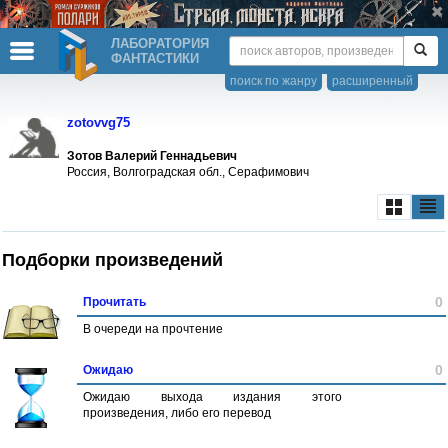
ЛАБОРАТОРИЯ
ФАНТАСТИКИ
поиск по жанру
расширенный
zotovvg75
Зотов Валерий Геннадьевич
Россия, Волгоградская обл., Серафимович
Подборки произведений
0
Прочитать
В очереди на прочтение
0
Ожидаю
Ожидаю выхода издания этого
произведения, либо его перевод