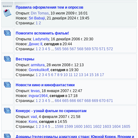
важно
Правила оформления тем и опросов
Открыл:
Din Tomas
, 10 июля 2009 г. 16:01
Новое:
Sri Babaji
, 21 декабря 2024 г. 19:45
Страницы:
1
2
Помогите вспомнить фильм!
Открыла:
Ladynelly
, 16 декабря 2006 г. 20:30
Новое:
Денис II
,
сегодня
в 20:44
Страницы:
1
2
3
4
5
...
565
566
567
568
569
570
571
572
Вестерны
Открыл:
armitura
, 28 июля 2008 г. 12:13
Новое:
Gorekulikoff
,
сегодня
в 19:30
Страницы:
1
2
3
4
5
6
7
8
9
10
11
12
13
14
15
16
17
Новости кино и кинофантастики
Открыл:
tevas
, 18 января 2007 г. 22:47
Новое:
ingvar1964
,
сегодня
в 17:18
Страницы:
1
2
3
4
5
...
664
665
666
667
668
669
670
671
Конкурс - узнай фильм по скриншотам
Открыл:
vad
, 4 февраля 2007 г. 21:58
Новое:
Kons
,
сегодня
в 14:55
Страницы:
1
2
3
4
5
...
1598
1599
1600
1601
1602
1603
1604
1605
Дорамы (телесериалы азиатских стран: Южной Кореи, Японии и