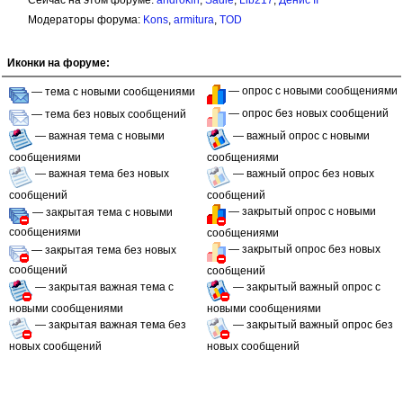
Сейчас на этом форуме:
androkirl
,
Sadie
,
Lib217
,
Денис II
Модераторы форума:
Kons
,
armitura
,
TOD
Иконки на форуме:
— опрос с новыми сообщениями
— тема с новыми сообщениями
— опрос без новых сообщений
— тема без новых сообщений
— важная тема с новыми
— важный опрос с новыми
сообщениями
сообщениями
— важная тема без новых
— важный опрос без новых
сообщений
сообщений
— закрытый опрос с новыми
— закрытая тема с новыми
сообщениями
сообщениями
— закрытый опрос без новых
— закрытая тема без новых
сообщений
сообщений
— закрытая важная тема с
— закрытый важный опрос с
новыми сообщениями
новыми сообщениями
— закрытая важная тема без
— закрытый важный опрос без
новых сообщений
новых сообщений