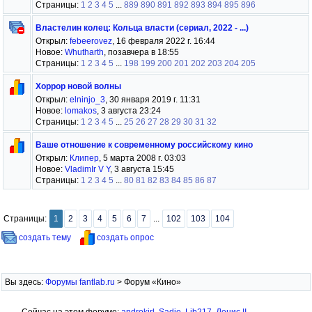
Страницы:
1
2
3
4
5
...
889
890
891
892
893
894
895
896
Властелин колец: Кольца власти (сериал, 2022 - ...)
Открыл:
febeerovez
, 16 февраля 2022 г. 16:44
Новое:
Whutharth
, позавчера в 18:55
Страницы:
1
2
3
4
5
...
198
199
200
201
202
203
204
205
Хоррор новой волны
Открыл:
elninjo_3
, 30 января 2019 г. 11:31
Новое:
lomakos
, 3 августа 23:24
Страницы:
1
2
3
4
5
...
25
26
27
28
29
30
31
32
Ваше отношение к современному российскому кино
Открыл:
Клипер
, 5 марта 2008 г. 03:03
Новое:
VladimIr V Y
, 3 августа 15:45
Страницы:
1
2
3
4
5
...
80
81
82
83
84
85
86
87
Страницы:
1
2
3
4
5
6
7
...
102
103
104
создать тему
создать опрос
Вы здесь:
Форумы fantlab.ru
> Форум «Кино»