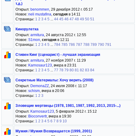
т.д.)
Открыл:
benommen
, 29 декабря 2012 г. 05:17
Новое:
neli mustafina
,
сегодня
в 14:11
Страницы:
1
2
3
4
5
...
44
45
46
47
48
49
50
51
Кинорулетка
Открыл:
armitura
, 24 августа 2012 г. 12:55
Новое:
S1mon
,
сегодня
в 12:11
Страницы:
1
2
3
4
5
...
784
785
786
787
788
789
790
791
Стивен Кинг (сценарист) - лучшая экранизация
Открыл:
armitura
, 27 ноября 2007 г. 11:29
Новое:
Karnosaur123
, вчера в 23:31
Страницы:
1
2
3
4
5
...
77
78
79
80
81
82
83
84
Секретные Материалы: Хочу верить (2008)
Открыл:
DemonaZZ
, 24 июля 2008 г. 11:17
Новое:
schism
, вчера в 20:06
Страницы:
1
2
3
Зловещие мертвецы (1978, 1981, 1987, 1992, 2013, 2015-...)
Открыл:
Karnosaur123
, 5 февраля 2012 г. 15:12
Новое:
Bioconvertr
, вчера в 19:30
Страницы:
1
2
3
4
5
6
7
8
9
10
Мумия / Мумия Возвращается (1999, 2001)