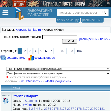
ЛАБОРАТОРИЯ
ФАНТАСТИКИ
поиск по жанру
расширенный
Вы здесь:
Форумы fantlab.ru
> Форум «Кино»
Поиск темы в этом форуме:
расширенный поиск »
Страницы:
1
2
3
4
5
6
7
...
102
103
104
создать тему
создать опрос
Читайте также кинорубрики в авторских
колонках:
«КИНОновости»
и
«КИНОрецензии»
тема
важно
Кто что смотрит?
Открыл:
Searcher
, 4 октября 2005 г. 20:16
Новое:
vfvfhm
,
сегодня
в 20:12
Страницы:
1
2
3
4
5
...
2174
2175
2176
2177
2178
2179
2180
2181