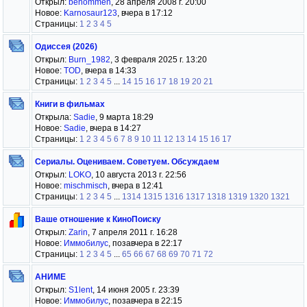
Открыл:
benommen
, 28 апреля 2008 г. 20:00
Новое:
Karnosaur123
, вчера в 17:12
Страницы:
1
2
3
4
5
Одиссея (2026)
Открыл:
Burn_1982
, 3 февраля 2025 г. 13:20
Новое:
TOD
, вчера в 14:33
Страницы:
1
2
3
4
5
...
14
15
16
17
18
19
20
21
Книги в фильмах
Открыла:
Sadie
, 9 марта 18:29
Новое:
Sadie
, вчера в 14:27
Страницы:
1
2
3
4
5
6
7
8
9
10
11
12
13
14
15
16
17
Сериалы. Оцениваем. Советуем. Обсуждаем
Открыл:
LOKO
, 10 августа 2013 г. 22:56
Новое:
mischmisch
, вчера в 12:41
Страницы:
1
2
3
4
5
...
1314
1315
1316
1317
1318
1319
1320
1321
Ваше отношение к КиноПоиску
Открыл:
Zarin
, 7 апреля 2011 г. 16:28
Новое:
Иммобилус
, позавчера в 22:17
Страницы:
1
2
3
4
5
...
65
66
67
68
69
70
71
72
АНИМЕ
Открыл:
S1lent
, 14 июня 2005 г. 23:39
Новое:
Иммобилус
, позавчера в 22:15