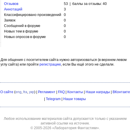
Отзывов
53 | баллы за отзывы: 40
Аннотаций
3
Классифицировано произведений
0
Заявок
0
Сообщений в форуме
0
Новых тем в форуме
0
Новых опросов в форуме
0
Для общения с посетителем сайта нужно авторизоваться (в верхнем левом
углу сайта) или пройти
регистрацию
, если Вы ещё этого не сделали.
О сайте
(
eng
,
fra
,
укр
) |
Регламент
|
FAQ
|
Контакты
|
Наши награды
|
ВКонтакте
|
Telegram
|
Наши товары
Любое использование материалов сайта допускается только с указанием
активной ссылки на источник.
© 2005-2026
«Лаборатория Фантастики»
.