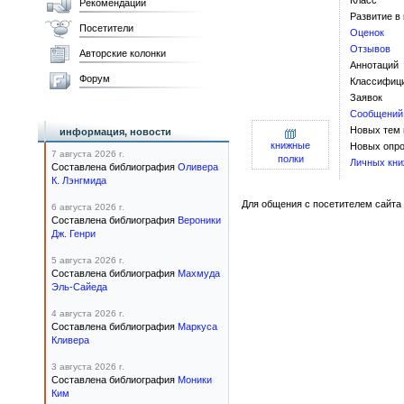
Класс
Рекомендации
Развитие в
Посетители
Оценок
Отзывов
Авторские колонки
Аннотаций
Форум
Классифиц
Заявок
Сообщений
Новых тем
информация, новости
книжные
Новых опро
7 августа 2026 г.
полки
Личных кни
Составлена библиография
Оливера
К. Лэнгмида
Для общения с посетителем сайта 
6 августа 2026 г.
Составлена библиография
Вероники
Дж. Генри
5 августа 2026 г.
Составлена библиография
Махмуда
Эль-Сайеда
4 августа 2026 г.
Составлена библиография
Маркуса
Кливера
3 августа 2026 г.
Составлена библиография
Моники
Ким