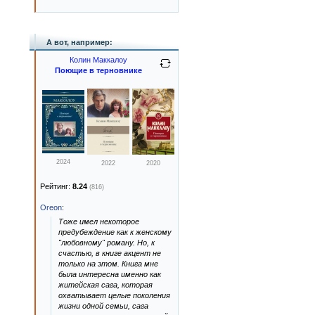
А вот, например:
Колин Маккалоу
Поющие в терновнике
2024
2022
2020
Рейтинг:
8.24
(816)
Oreon
:
Тоже имел некоторое
предубеждение как к женскому
"любовному" роману. Но, к
счастью, в книге акцент не
только на этом. Книга мне
была интересна именно как
житейская сага, которая
охватывает целые поколения
жизни одной семьи, сага