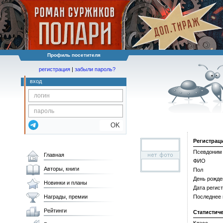
Профиль посетителя
регистрация
|
забыли пароль?
вход
OK
Регистрац
Псевдоним
Главная
ФИО
Авторы, книги
Пол
День рожде
Новинки и планы
Дата регис
Награды, премии
Последнее
Рейтинги
Статистич