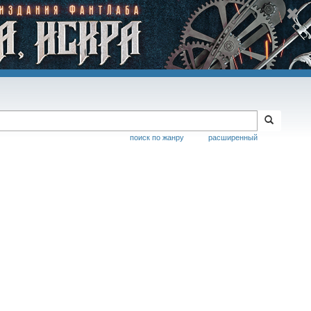
поиск по жанру
расширенный