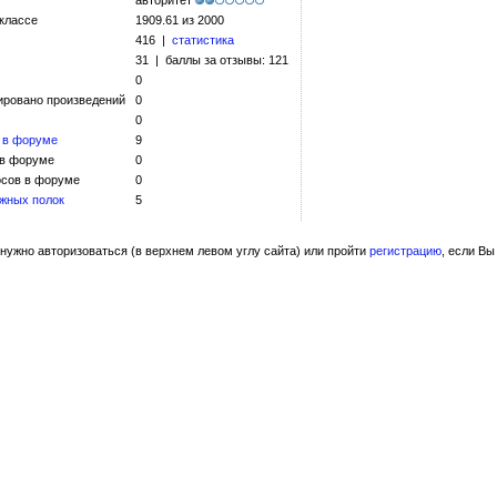
авторитет
 классе
1909.61 из 2000
416 |
статистика
31 | баллы за отзывы: 121
0
ировано произведений
0
0
 в форуме
9
 в форуме
0
сов в форуме
0
жных полок
5
нужно авторизоваться (в верхнем левом углу сайта) или пройти
регистрацию
, если Вы