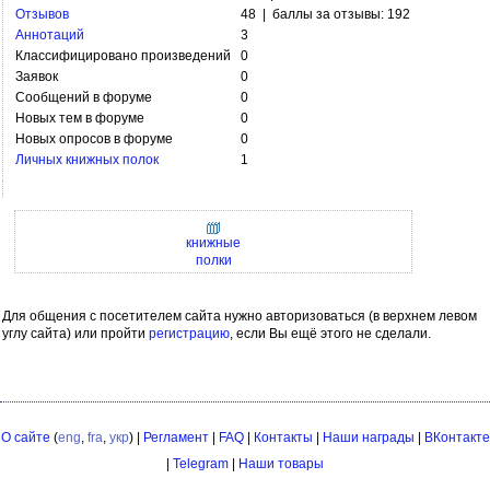
Отзывов
48 | баллы за отзывы: 192
Аннотаций
3
Классифицировано произведений
0
Заявок
0
Сообщений в форуме
0
Новых тем в форуме
0
Новых опросов в форуме
0
Личных книжных полок
1
книжные
полки
Для общения с посетителем сайта нужно авторизоваться (в верхнем левом
углу сайта) или пройти
регистрацию
, если Вы ещё этого не сделали.
О сайте
(
eng
,
fra
,
укр
) |
Регламент
|
FAQ
|
Контакты
|
Наши награды
|
ВКонтакте
|
Telegram
|
Наши товары