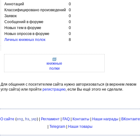
Аннотаций
0
Классифицировано произведений
0
Заявок
0
Сообщений в форуме
0
Новых тем в форуме
0
Новых опросов в форуме
0
Личных книжных полок
8
книжные
полки
Для общения с посетителем сайта нужно авторизоваться (в верхнем левом
углу сайта) или пройти
регистрацию
, если Вы ещё этого не сделали.
О сайте
(
eng
,
fra
,
укр
) |
Регламент
|
FAQ
|
Контакты
|
Наши награды
|
ВКонтакте
|
Telegram
|
Наши товары