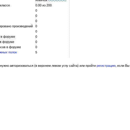
новичок
 классе
0.00 из 200
0
0
0
ировано произведений
0
0
 в форуме
0
 в форуме
0
сов в форуме
0
жных полок
5
нужно авторизоваться (в верхнем левом углу сайта) или пройти
регистрацию
, если Вы