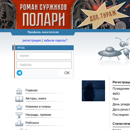
Профиль посетителя
регистрация
|
забыли пароль?
вход
OK
Регистрац
Псевдоним
Главная
ФИО
Авторы, книги
Пол
День рожде
Новинки и планы
Дата регис
Награды, премии
Последнее
Рейтинги
Статистич