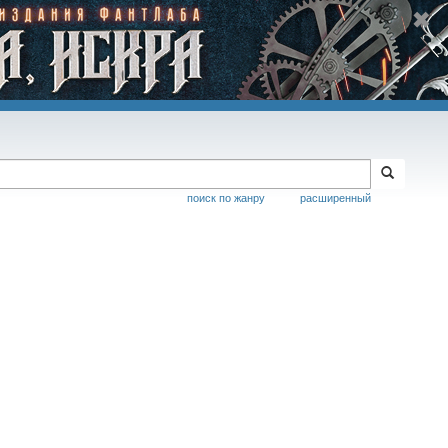
поиск по жанру
расширенный