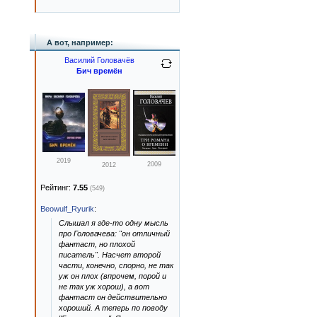
А вот, например:
Василий Головачёв
Бич времён
2019
2009
2012
Рейтинг:
7.55
(549)
Beowulf_Ryurik
:
Слышал я где-то одну мысль
про Головачева: "он отличный
фантаст, но плохой
писатель". Насчет второй
части, конечно, спорно, не так
уж он плох (впрочем, порой и
не так уж хорош), а вот
фантаст он действительно
хороший. А теперь по поводу