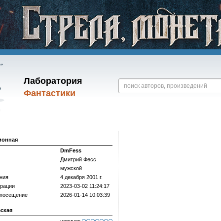
Лаборатория
Фантастики
ионная
DmFess
Дмитрий Фесс
мужской
ния
4 декабря 2001 г.
трации
2023-03-02 11:24:17
 посещение
2026-01-14 10:03:39
еская