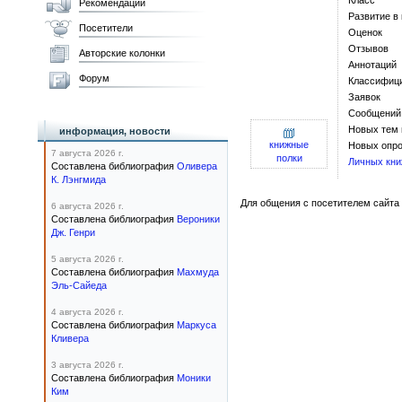
Класс
Рекомендации
Развитие в
Посетители
Оценок
Отзывов
Авторские колонки
Аннотаций
Форум
Классифиц
Заявок
Сообщений
Новых тем
информация, новости
книжные
Новых опро
7 августа 2026 г.
полки
Личных кни
Составлена библиография
Оливера
К. Лэнгмида
Для общения с посетителем сайта 
6 августа 2026 г.
Составлена библиография
Вероники
Дж. Генри
5 августа 2026 г.
Составлена библиография
Махмуда
Эль-Сайеда
4 августа 2026 г.
Составлена библиография
Маркуса
Кливера
3 августа 2026 г.
Составлена библиография
Моники
Ким