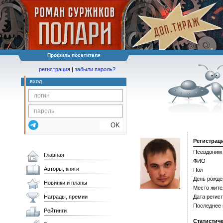
Профиль посетителя
регистрация
|
забыли пароль?
вход
OK
Регистрац
Псевдоним
Главная
ФИО
Авторы, книги
Пол
День рожде
Новинки и планы
Место жите
Награды, премии
Дата регис
Последнее
Рейтинги
Статистич