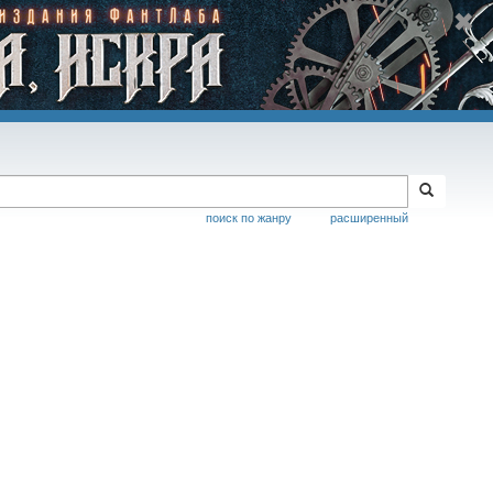
поиск по жанру
расширенный