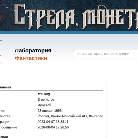
Лаборатория
Фантастики
ионная
str1b0g
Егор Котов
мужской
ния
23 января 1993 г.
льства
Россия, Ханты-Мансийский АО, Лангепас
трации
2023-04-07 13:33:11
 посещение
2026-08-04 17:26:56
еская