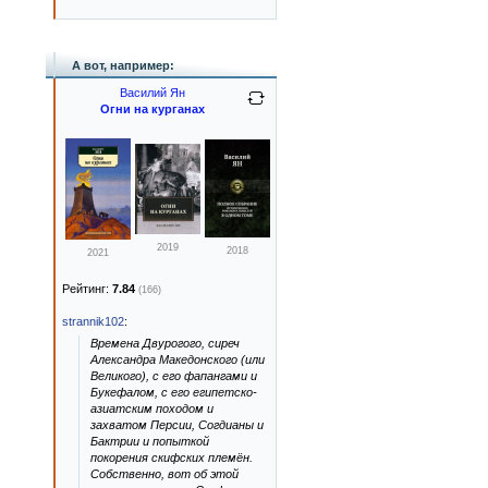
А вот, например:
Василий Ян
Огни на курганах
2019
2018
2021
Рейтинг:
7.84
(166)
strannik102
:
Времена Двурогого, сиреч
Александра Македонского (или
Великого), с его фапангами и
Букефалом, с его египетско-
азиатским походом и
захватом Персии, Согдианы и
Бактрии и попыткой
покорения скифских племён.
Собственно, вот об этой