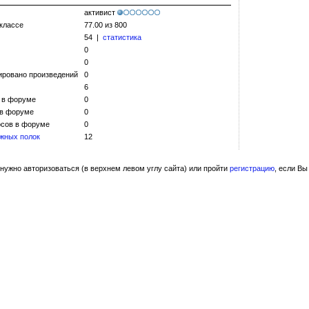
активист
 классе
77.00 из 800
54 |
статистика
0
0
ировано произведений
0
6
 в форуме
0
 в форуме
0
сов в форуме
0
жных полок
12
нужно авторизоваться (в верхнем левом углу сайта) или пройти
регистрацию
, если Вы