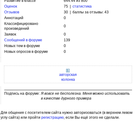
Развитие в классе
644.44 из 800
Оценок
75 |
статистика
Отзывов
30 | баллы за отзывы: 43
Аннотаций
0
Классифицировано
0
произведений
Заявок
0
Сообщений в форуме
139
Новых тем в форуме
0
Новых опросов в форуме
0
авторская
колонка
Подпись на форуме:
Я вовсе не бесполезна. Меня можно использовать
в качестве дурного примера
Для общения с посетителем сайта нужно авторизоваться (в верхнем левом
углу сайта) или пройти
регистрацию
, если Вы ещё этого не сделали.