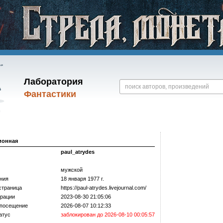
Лаборатория
Фантастики
ионная
paul_atrydes
мужской
ния
18 января 1977 г.
страница
https://­paul-atrydes.livejournal.com/­
трации
2023-08-30 21:05:06
 посещение
2026-08-07 10:12:33
атус
заблокирован до 2026-08-10 00:05:57