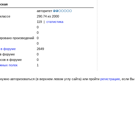
еская
авторитет
 классе
290.74 из 2000
119 |
статистика
0
0
ировано произведений
0
0
 в форуме
2649
 в форуме
0
сов в форуме
0
жных полок
1
нужно авторизоваться (в верхнем левом углу сайта) или пройти
регистрацию
, если Вы