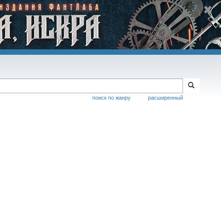
поиск по жанру
расширенный