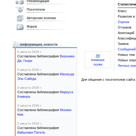
Рекомендации
Статистич
Посетители
Класс
Развитие в
Авторские колонки
Оценок
Форум
Отзывов
Аннотаций
Классифиц
Заявок
информация, новости
Сообщений
6 августа 2026 г.
Новых тем
Составлена библиография
Вероники
книжные
Новых опро
Дж. Генри
полки
Личных кни
5 августа 2026 г.
Составлена библиография
Махмуда
Эль-Сайеда
Для общения с посетителем сайта 
4 августа 2026 г.
Составлена библиография
Маркуса
Кливера
3 августа 2026 г.
Составлена библиография
Моники
Ким
2 августа 2026 г.
Составлена библиография
Вайшнави Патель