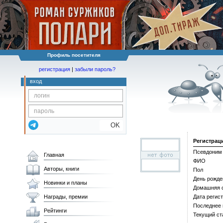
Профиль посетителя
регистрация
|
забыли пароль?
вход
OK
Регистрац
Псевдоним
Главная
ФИО
Авторы, книги
Пол
День рожде
Новинки и планы
Домашняя 
Награды, премии
Дата регис
Последнее
Рейтинги
Текущий ст