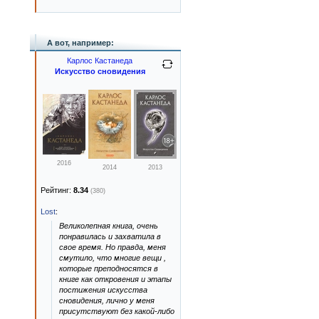
А вот, например:
Карлос Кастанеда
Искусство сновидения
2016
2014
2013
Рейтинг:
8.34
(380)
Lost
:
Великолепная книга, очень
понравилась и захватила в
свое время. Но правда, меня
смутило, что многие вещи ,
которые преподносятся в
книге как откровения и этапы
постижения искусства
сновидения, лично у меня
присутствуют без какой-либо