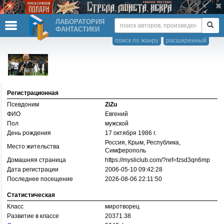
ЛАБОРАТОРИЯ
ФАНТАСТИКИ
поиск по жанру
расширенный
Регистрационная
Псевдоним
ZiZu
ФИО
Евгений
Пол
мужской
День рождения
17 октября 1986 г.
Россия, Крым, Республика,
Место жительства
Симферополь
Домашняя страница
https://­mysliclub.com/?­ref=fzsd3qn6mp
Дата регистрации
2006-05-10 09:42:28
Последнее посещение
2026-08-06 22:11:50
Статистическая
Класс
миротворец
Развитие в классе
20371.38