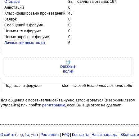
Отзывов
32 | баллы за отзывы: 167
Аннотаций
0
Классифицировано произведений
45
Заявок
0
Сообщений в форуме
0
Новых тем в форуме
0
Новых опросов в форуме
0
Личных книжных полок
6
книжные
полки
Подпись на форуме:
Мы — способ Вселенной познать себя
Для общения с посетителем сайта нужно авторизоваться (в верхнем левом
углу сайта) или пройти
регистрацию
, если Вы ещё этого не сделали.
О сайте
(
eng
,
fra
,
укр
) |
Регламент
|
FAQ
|
Контакты
|
Наши награды
|
ВКонтакте