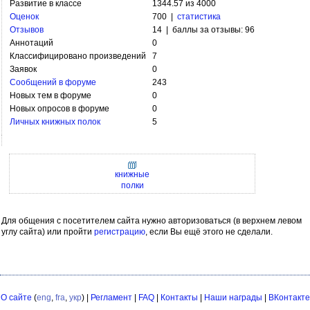
Развитие в классе
1344.57 из 4000
Оценок
700 |
статистика
Отзывов
14 | баллы за отзывы: 96
Аннотаций
0
Классифицировано произведений
7
Заявок
0
Сообщений в форуме
243
Новых тем в форуме
0
Новых опросов в форуме
0
Личных книжных полок
5
книжные
полки
Для общения с посетителем сайта нужно авторизоваться (в верхнем левом
углу сайта) или пройти
регистрацию
, если Вы ещё этого не сделали.
О сайте
(
eng
,
fra
,
укр
) |
Регламент
|
FAQ
|
Контакты
|
Наши награды
|
ВКонтакте