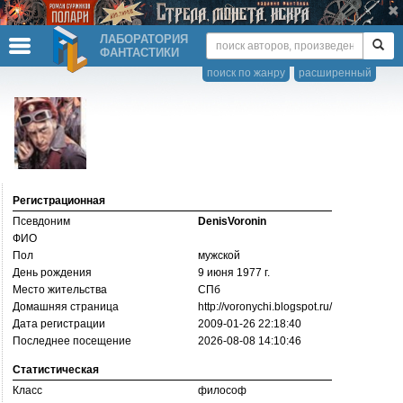
ЛАБОРАТОРИЯ
ФАНТАСТИКИ
поиск по жанру
расширенный
Регистрационная
Псевдоним
DenisVoronin
ФИО
Пол
мужской
День рождения
9 июня 1977 г.
Место жительства
СПб
Домашняя страница
http://­voronychi.blogspot.ru/­
Дата регистрации
2009-01-26 22:18:40
Последнее посещение
2026-08-08 14:10:46
Статистическая
Класс
философ