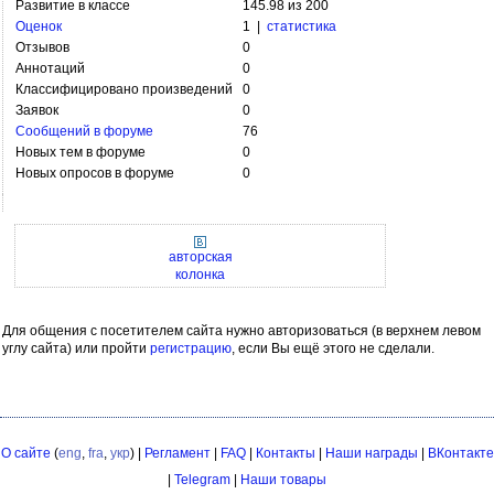
Развитие в классе
145.98 из 200
Оценок
1 |
статистика
Отзывов
0
Аннотаций
0
Классифицировано произведений
0
Заявок
0
Сообщений в форуме
76
Новых тем в форуме
0
Новых опросов в форуме
0
авторская
колонка
Для общения с посетителем сайта нужно авторизоваться (в верхнем левом
углу сайта) или пройти
регистрацию
, если Вы ещё этого не сделали.
О сайте
(
eng
,
fra
,
укр
) |
Регламент
|
FAQ
|
Контакты
|
Наши награды
|
ВКонтакте
|
Telegram
|
Наши товары