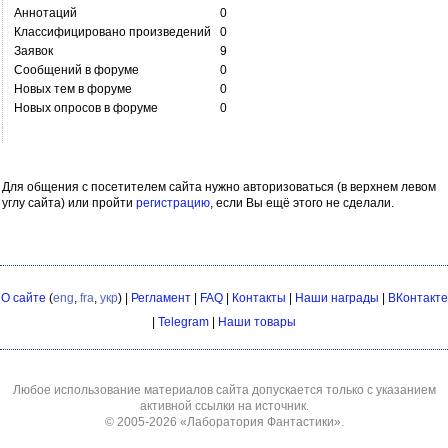
Аннотаций
0
Классифицировано произведений
0
Заявок
9
Сообщений в форуме
0
Новых тем в форуме
0
Новых опросов в форуме
0
Для общения с посетителем сайта нужно авторизоваться (в верхнем левом
углу сайта) или пройти
регистрацию
, если Вы ещё этого не сделали.
О сайте
(
eng
,
fra
,
укр
) |
Регламент
|
FAQ
|
Контакты
|
Наши награды
|
ВКонтакте
|
Telegram
|
Наши товары
Любое использование материалов сайта допускается только с указанием
активной ссылки на источник.
© 2005-2026
«Лаборатория Фантастики»
.