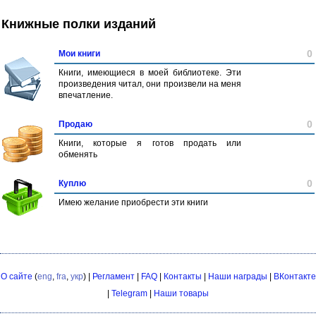
Книжные полки изданий
0
Мои книги
Книги, имеющиеся в моей библиотеке. Эти
произведения читал, они произвели на меня
впечатление.
0
Продаю
Книги, которые я готов продать или
обменять
0
Куплю
Имею желание приобрести эти книги
О сайте
(
eng
,
fra
,
укр
) |
Регламент
|
FAQ
|
Контакты
|
Наши награды
|
ВКонтакте
|
Telegram
|
Наши товары