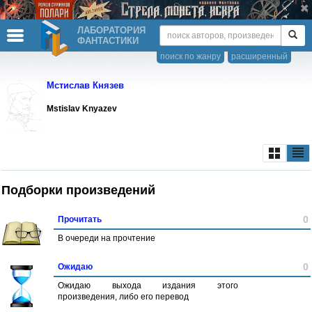
ЛАБОРАТОРИЯ
ФАНТАСТИКИ
поиск по жанру
расширенный
Мстислав Князев
Mstislav Knyazev
Подборки произведений
0
Прочитать
В очереди на прочтение
0
Ожидаю
Ожидаю выхода издания этого
произведения, либо его перевод