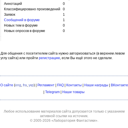
Аннотаций
0
Классифицировано произведений
0
Заявок
1
Сообщений в форуме
1
Новых тем в форуме
0
Новых опросов в форуме
0
Для общения с посетителем сайта нужно авторизоваться (в верхнем левом
углу сайта) или пройти
регистрацию
, если Вы ещё этого не сделали.
О сайте
(
eng
,
fra
,
укр
) |
Регламент
|
FAQ
|
Контакты
|
Наши награды
|
ВКонтакте
|
Telegram
|
Наши товары
Любое использование материалов сайта допускается только с указанием
активной ссылки на источник.
© 2005-2026
«Лаборатория Фантастики»
.