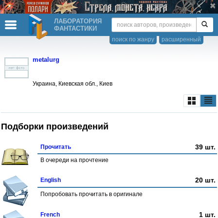
ЛАБОРАТОРИЯ
ФАНТАСТИКИ
поиск по жанру
расширенный
metalurg
Украина, Киевская обл., Киев
Подборки произведений
39 шт.
Прочитать
В очереди на прочтение
20 шт.
English
Попробовать прочитать в оригинале
1 шт.
French