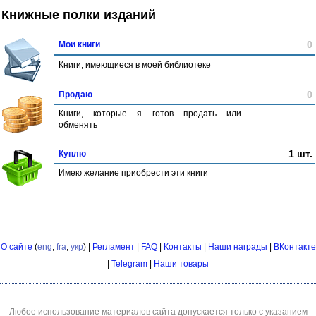
Книжные полки изданий
0
Мои книги
Книги, имеющиеся в моей библиотеке
0
Продаю
Книги, которые я готов продать или
обменять
1 шт.
Куплю
Имею желание приобрести эти книги
О сайте
(
eng
,
fra
,
укр
) |
Регламент
|
FAQ
|
Контакты
|
Наши награды
|
ВКонтакте
|
Telegram
|
Наши товары
Любое использование материалов сайта допускается только с указанием