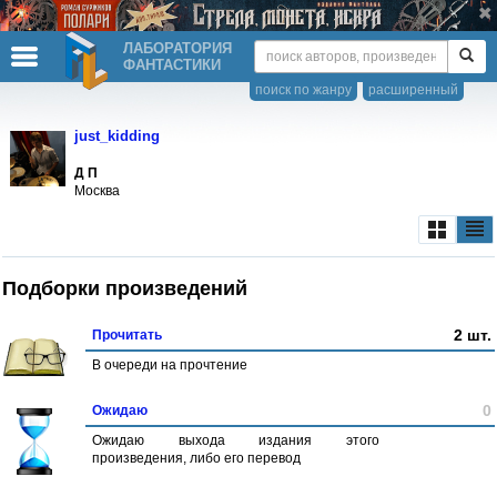
ЛАБОРАТОРИЯ
ФАНТАСТИКИ
поиск по жанру
расширенный
just_kidding
Д П
Москва
Подборки произведений
2 шт.
Прочитать
В очереди на прочтение
0
Ожидаю
Ожидаю выхода издания этого
произведения, либо его перевод