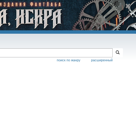
поиск по жанру
расширенный