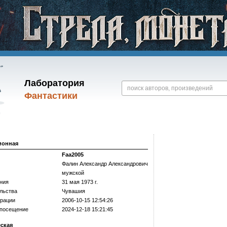
Лаборатория
Фантастики
ионная
Faa2005
Фалин Александр Александрович
мужской
ния
31 мая 1973 г.
льства
Чувашия
трации
2006-10-15 12:54:26
 посещение
2024-12-18 15:21:45
еская