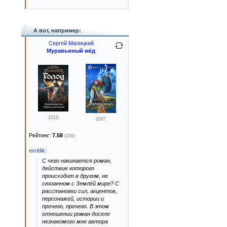
А вот, например:
Сергей Малицкий
Муравьиный мёд
2015
2007
Рейтинг:
7.58
(236)
evridik
:
С чего начинается роман,
действие которого
происходит в другом, не
связанном с Землёй мире? С
расстановки сил, акцентов,
персонажей, истории и
прочего, прочего. В этом
отношении роман доселе
незнакомого мне автора