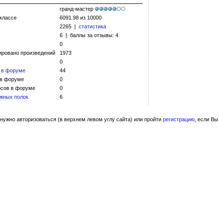
гранд-мастер
 классе
6091.98 из 10000
2265 |
статистика
6 | баллы за отзывы: 4
0
ировано произведений
1973
0
 в форуме
44
 в форуме
0
сов в форуме
0
жных полок
6
нужно авторизоваться (в верхнем левом углу сайта) или пройти
регистрацию
, если Вы