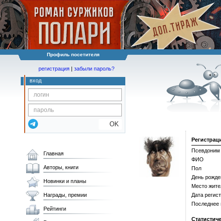
Профиль посетителя
регистрация
|
забыли пароль?
вход
OK
Регистрац
Псевдоним
Главная
ФИО
Авторы, книги
Пол
День рожде
Новинки и планы
Место жите
Награды, премии
Дата регис
Последнее
Рейтинги
Статистич