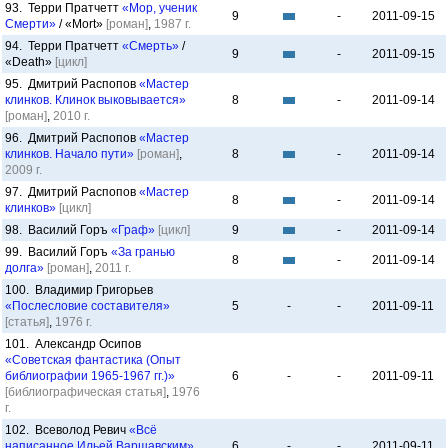
93. Терри Пратчетт
«Мор, ученик
9
-
2011-09-15
Смерти»
/ «Mort»
[роман]
,
1987 г.
94. Терри Пратчетт
«Смерть»
/
9
-
2011-09-15
«Death»
[цикл]
95. Дмитрий Распопов
«Мастер
клинков. Клинок выковывается»
8
-
2011-09-14
[роман]
,
2010 г.
96. Дмитрий Распопов
«Мастер
клинков. Начало пути»
[роман]
,
8
-
2011-09-14
2009 г.
97. Дмитрий Распопов
«Мастер
8
-
2011-09-14
клинков»
[цикл]
98. Василий Горъ
«Граф»
[цикл]
9
-
2011-09-14
99. Василий Горъ
«За гранью
8
-
2011-09-14
долга»
[роман]
,
2011 г.
100. Владимир Григорьев
«Послесловие составителя»
5
-
-
2011-09-11
[статья]
,
1976 г.
101. Александр Осипов
«Советская фантастика (Опыт
библиографии 1965-1967 гг.)»
6
-
-
2011-09-11
[библиографическая статья]
,
1976
г.
102. Всеволод Ревич
«Всё
написанное Ильей Варшавским»
6
-
-
2011-09-11