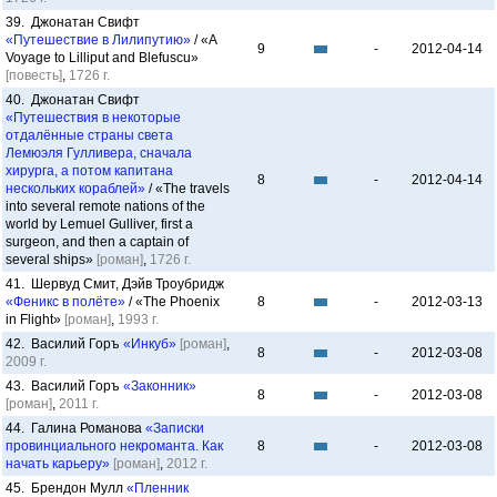
39. Джонатан Свифт
«Путешествие в Лилипутию»
/ «A
9
-
2012-04-14
Voyage to Lilliput and Blefuscu»
[повесть]
,
1726 г.
40. Джонатан Свифт
«Путешествия в некоторые
отдалённые страны света
Лемюэля Гулливера, сначала
хирурга, а потом капитана
8
-
2012-04-14
нескольких кораблей»
/ «The travels
into several remote nations of the
world by Lemuel Gulliver, first a
surgeon, and then a captain of
several ships»
[роман]
,
1726 г.
41. Шервуд Смит, Дэйв Троубридж
«Феникс в полёте»
/ «The Phoenix
8
-
2012-03-13
in Flight»
[роман]
,
1993 г.
42. Василий Горъ
«Инкуб»
[роман]
,
8
-
2012-03-08
2009 г.
43. Василий Горъ
«Законник»
8
-
2012-03-08
[роман]
,
2011 г.
44. Галина Романова
«Записки
провинциального некроманта. Как
8
-
2012-03-08
начать карьеру»
[роман]
,
2012 г.
45. Брендон Мулл
«Пленник