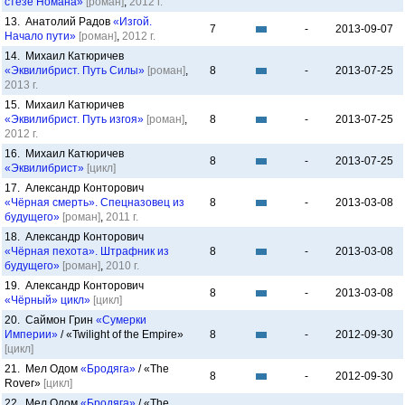
стезе Номана»
[роман]
,
2012 г.
13. Анатолий Радов
«Изгой.
7
-
2013-09-07
Начало пути»
[роман]
,
2012 г.
14. Михаил Катюричев
«Эквилибрист. Путь Силы»
[роман]
,
8
-
2013-07-25
2013 г.
15. Михаил Катюричев
«Эквилибрист. Путь изгоя»
[роман]
,
8
-
2013-07-25
2012 г.
16. Михаил Катюричев
8
-
2013-07-25
«Эквилибрист»
[цикл]
17. Александр Конторович
«Чёрная смерть». Спецназовец из
8
-
2013-03-08
будущего»
[роман]
,
2011 г.
18. Александр Конторович
«Чёрная пехота». Штрафник из
8
-
2013-03-08
будущего»
[роман]
,
2010 г.
19. Александр Конторович
8
-
2013-03-08
«Чёрный» цикл»
[цикл]
20. Саймон Грин
«Сумерки
Империи»
/ «Twilight of the Empire»
8
-
2012-09-30
[цикл]
21. Мел Одом
«Бродяга»
/ «The
8
-
2012-09-30
Rover»
[цикл]
22. Мел Одом
«Бродяга»
/ «The