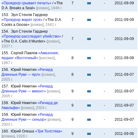
«Прокурор срывает печать»
/ «The
7
-
2011-09-09
D.A. Breaks a Seal»
[роман]
,
1946 г.
153. Эрл Стенли Гарднер
«Прокурор жарит гуся»
/ «The D.A.
7
-
2011-09-09
Cooks a Goose»
[роман]
,
1942 г.
154. Эрл Стенли Гарднер
«Прокурор расследует убийство»
/
7
-
2011-09-09
«The D.A. Calls it Murder»
[роман]
,
1937 г.
155. Сергей Павлов
«Амазония,
ярданг «Восточный»
[рассказ]
,
8
-
2011-09-08
1987 г.
156. Юрий Никитин
«Ричард
Длинные Руки — ярл»
[роман]
,
8
-
2011-09-07
2005 г.
157. Юрий Никитин
«Ричард
Длинные Руки — виконт»
[роман]
,
9
-
2011-09-07
2005 г.
158. Юрий Никитин
«Ричард де
9
-
2011-09-07
Амальфи»
[роман]
,
2004 г.
159. Юрий Никитин
«Ричард
Длинные Руки — сеньор»
[роман]
,
9
-
2011-09-07
2003 г.
160. Юрий Олеша
«Три Толстяка»
9
-
2011-09-06
[роман]
,
1928 г.