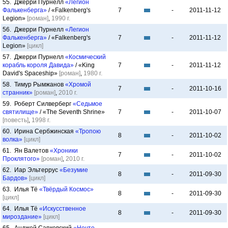
55. Джерри Пурнелл
«Легион
Фалькенберга»
/ «Falkenberg's
7
-
2011-11-12
Legion»
[роман]
,
1990 г.
56. Джерри Пурнелл
«Легион
Фалькенберга»
/ «Falkenberg's
7
-
2011-11-12
Legion»
[цикл]
57. Джерри Пурнелл
«Космический
корабль короля Давида»
/ «King
7
-
2011-11-12
David's Spaceship»
[роман]
,
1980 г.
58. Тимур Рымжанов
«Хромой
7
-
2011-10-16
странник»
[роман]
,
2010 г.
59. Роберт Силверберг
«Седьмое
святилище»
/ «The Seventh Shrine»
7
-
2011-10-07
[повесть]
,
1998 г.
60. Ирина Сербжинская
«Тропою
8
-
2011-10-02
волка»
[цикл]
61. Ян Валетов
«Хроники
7
-
2011-10-02
Проклятого»
[роман]
,
2010 г.
62. Иар Эльтеррус
«Безумие
8
-
2011-09-30
Бардов»
[цикл]
63. Илья Тё
«Твёрдый Космос»
8
-
2011-09-30
[цикл]
64. Илья Тё
«Искусственное
8
-
2011-09-30
мироздание»
[цикл]