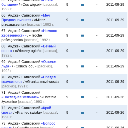
65. Анджей Сапковский
«Нечто
большее»
/ «Coś więcej»
[рассказ]
,
9
-
2011-09-29
1992 г.
66. Анджей Сапковский
«Меч
Предназначения»
/ «Miecz
9
-
2011-09-29
przeznaczenia»
[рассказ]
,
1992 г.
67. Анджей Сапковский
«Немного
жертвенности»
/ «Trochę
9
-
2011-09-29
poświęcenia»
[рассказ]
,
1992 г.
68. Анджей Сапковский
«Вечный
огонь»
/ «Wieczny ogień»
[рассказ]
,
9
-
2011-09-29
1992 г.
69. Анджей Сапковский
«Осколок
льда»
/ «Okruch lodu»
[рассказ]
,
9
-
2011-09-29
1992 г.
70. Анджей Сапковский
«Предел
возможного»
/ «Granica możliwosci»
9
-
2011-09-29
[рассказ]
,
1991 г.
71. Анджей Сапковский
«Последнее желание»
/ «Ostatnie
9
-
2011-09-26
życzenie»
[рассказ]
,
1993 г.
72. Анджей Сапковский
«Край
света»
/ «Kraniec świata»
[рассказ]
,
9
-
2011-09-26
1990 г.
73. Анджей Сапковский
«Вопрос