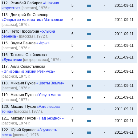
112. Реимбай Сабиров
«Шахиня
5
-
2011-09-11
искусства»
[рассказ]
,
1976 г.
113. Дмитрий Де-Спиллер
«Открытие математика Матвеева»
6
-
2011-09-11
[рассказ]
,
1976 г.
114. Пётр Проскурин
«Улыбка
6
-
2011-09-11
ребенка»
[рассказ]
,
1972 г.
115. Вадим Панков
«Игры»
5
-
2011-09-11
[рассказ]
,
1976 г.
116. Татьяна Олейникова
4
-
2011-09-11
«Лунатики»
[микрорассказ]
,
1976 г.
117. Алла Севастьянова
«Эпизоды из жизни Рэтикуса»
5
-
2011-09-11
[рассказ]
,
1975 г.
118. Михаил Пухов
«Цветы Земли»
7
-
2011-09-11
[рассказ]
,
1976 г.
119. Михаил Пухов
«Услуга мага»
7
-
2011-09-11
[рассказ]
,
1977 г.
120. Михаил Пухов
«Ахиллесова
8
-
2011-09-11
точка»
[рассказ]
,
1977 г.
121. Михаил Пухов
«Над бездной»
7
-
2011-09-11
[рассказ]
,
1974 г.
122. Юрий Куранов
«Звучность
5
-
2011-09-11
леса»
[рассказ]
,
1976 г.