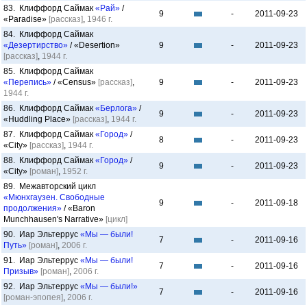
83. Клиффорд Саймак
«Рай»
/
9
-
2011-09-23
«Paradise»
[рассказ]
,
1946 г.
84. Клиффорд Саймак
«Дезертирство»
/ «Desertion»
9
-
2011-09-23
[рассказ]
,
1944 г.
85. Клиффорд Саймак
«Перепись»
/ «Census»
[рассказ]
,
9
-
2011-09-23
1944 г.
86. Клиффорд Саймак
«Берлога»
/
9
-
2011-09-23
«Huddling Place»
[рассказ]
,
1944 г.
87. Клиффорд Саймак
«Город»
/
8
-
2011-09-23
«City»
[рассказ]
,
1944 г.
88. Клиффорд Саймак
«Город»
/
9
-
2011-09-23
«City»
[роман]
,
1952 г.
89. Межавторский цикл
«Мюнхгаузен. Свободные
9
-
2011-09-18
продолжения»
/ «Baron
Munchhausen's Narrative»
[цикл]
90. Иар Эльтеррус
«Мы — были!
7
-
2011-09-16
Путь»
[роман]
,
2006 г.
91. Иар Эльтеррус
«Мы — были!
7
-
2011-09-16
Призыв»
[роман]
,
2006 г.
92. Иар Эльтеррус
«Мы — были!»
7
-
2011-09-16
[роман-эпопея]
,
2006 г.