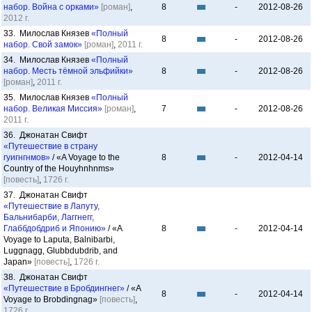
набор. Война с орками»
[роман]
,
8
-
2012-08-26
2012 г.
33. Милослав Князев
«Полный
8
-
2012-08-26
набор. Свой замок»
[роман]
,
2011 г.
34. Милослав Князев
«Полный
набор. Месть тёмной эльфийки»
8
-
2012-08-26
[роман]
,
2011 г.
35. Милослав Князев
«Полный
набор. Великая Миссия»
[роман]
,
7
-
2012-08-26
2011 г.
36. Джонатан Свифт
«Путешествие в страну
гуигнгнмов»
/ «A Voyage to the
8
-
2012-04-14
Country of the Houyhnhnms»
[повесть]
,
1726 г.
37. Джонатан Свифт
«Путешествие в Лапуту,
Бальнибарби, Лаггнегг,
Глаббдобдриб и Японию»
/ «A
8
-
2012-04-14
Voyage to Laputa, Balnibarbi,
Luggnagg, Glubbdubdrib, and
Japan»
[повесть]
,
1726 г.
38. Джонатан Свифт
«Путешествие в Бробдингнег»
/ «A
8
-
2012-04-14
Voyage to Brobdingnag»
[повесть]
,
1726 г.