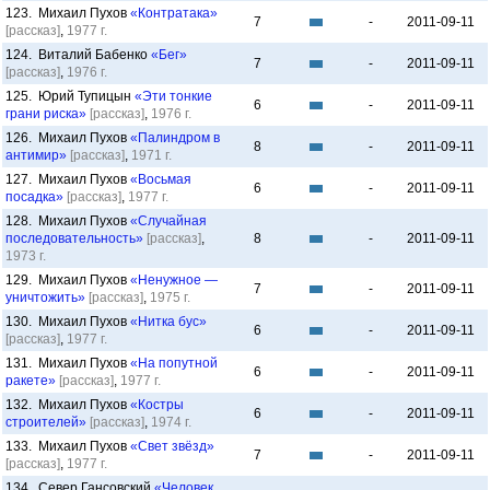
123. Михаил Пухов
«Контратака»
7
-
2011-09-11
[рассказ]
,
1977 г.
124. Виталий Бабенко
«Бег»
7
-
2011-09-11
[рассказ]
,
1976 г.
125. Юрий Тупицын
«Эти тонкие
6
-
2011-09-11
грани риска»
[рассказ]
,
1976 г.
126. Михаил Пухов
«Палиндром в
8
-
2011-09-11
антимир»
[рассказ]
,
1971 г.
127. Михаил Пухов
«Восьмая
6
-
2011-09-11
посадка»
[рассказ]
,
1977 г.
128. Михаил Пухов
«Случайная
последовательность»
[рассказ]
,
8
-
2011-09-11
1973 г.
129. Михаил Пухов
«Ненужное —
7
-
2011-09-11
уничтожить»
[рассказ]
,
1975 г.
130. Михаил Пухов
«Нитка бус»
6
-
2011-09-11
[рассказ]
,
1977 г.
131. Михаил Пухов
«На попутной
6
-
2011-09-11
ракете»
[рассказ]
,
1977 г.
132. Михаил Пухов
«Костры
6
-
2011-09-11
строителей»
[рассказ]
,
1974 г.
133. Михаил Пухов
«Свет звёзд»
7
-
2011-09-11
[рассказ]
,
1977 г.
134. Север Гансовский
«Человек,