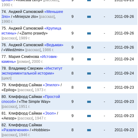
цены»
/ «Kwestia ceny»
[рассказ]
,
9
-
2011-09-26
1990 г.
74. Анджей Сапковский
«Меньшее
Зло»
/ «Mniejsze zlo»
[рассказ]
,
9
-
2011-09-26
1990 г.
75. Анджей Сапковский
«Крупица
истины»
/ «Ziarno prawdy»
9
-
2011-09-26
[рассказ]
,
1989 г.
76. Анджей Сапковский
«Ведьмак»
9
-
2011-09-26
/ «Wiedźmin»
[рассказ]
,
1986 г.
77. Мария Семёнова
«Истовик-
8
-
2011-09-24
камень»
[роман]
,
2000 г.
78. Владимир Свержин
«Институт
экспериментальной истории»
8
-
2011-09-24
[цикл]
79. Клиффорд Саймак
«Эпилог»
/
8
-
2011-09-23
«Epilog»
[рассказ]
,
1973 г.
80. Клиффорд Саймак
«Простой
способ»
/ «The Simple Way»
9
-
2011-09-23
[рассказ]
,
1951 г.
81. Клиффорд Саймак
«Эзоп»
/
9
-
2011-09-23
«Aesop»
[рассказ]
,
1947 г.
82. Клиффорд Саймак
«Развлечения»
/ «Hobbies»
8
-
2011-09-23
[рассказ]
,
1946 г.