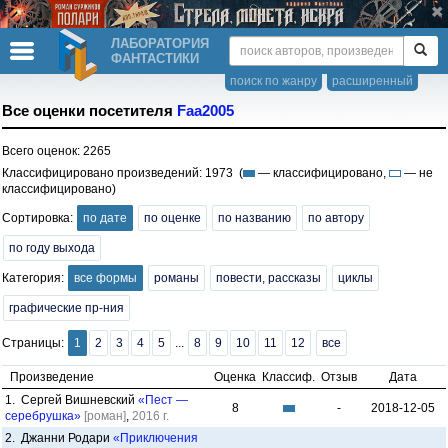
ЛАБОРАТОРИЯ
ФАНТАСТИКИ
поиск по жанру
расширенный
Все оценки посетителя
Faa2005
Всего оценок: 2265
Классифицировано произведений: 1973 (
— классифицировано,
— не
классифицировано)
Сортировка:
по дате
по оценке
по названию
по автору
по году выхода
Категория:
все формы
романы
повести, рассказы
циклы
графические пр-ния
Страницы:
1
2
3
4
5
...
8
9
10
11
12
все
Произведение
Оценка
Классиф.
Отзыв
Дата
1. Сергей Вишневский
«Пест —
8
-
2018-12-05
серебрушка»
[роман]
,
2016 г.
2. Джанни Родари
«Приключения