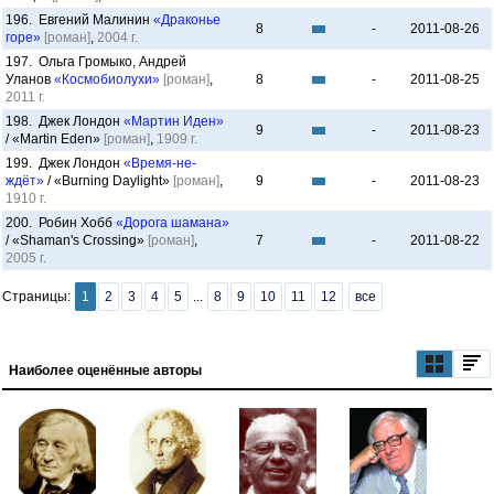
196. Евгений Малинин
«Драконье
8
-
2011-08-26
горе»
[роман]
,
2004 г.
197. Ольга Громыко, Андрей
Уланов
«Космобиолухи»
[роман]
,
8
-
2011-08-25
2011 г.
198. Джек Лондон
«Мартин Иден»
9
-
2011-08-23
/ «Martin Eden»
[роман]
,
1909 г.
199. Джек Лондон
«Время-не-
ждёт»
/ «Burning Daylight»
[роман]
,
9
-
2011-08-23
1910 г.
200. Робин Хобб
«Дорога шамана»
/ «Shaman's Crossing»
[роман]
,
7
-
2011-08-22
2005 г.
Страницы:
1
2
3
4
5
...
8
9
10
11
12
все
Наиболее оценённые авторы