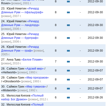
8
-
2012-09-30
Rover»
[роман]
,
2001 г.
23. Юрий Никитин
«Ричард
Длинные Руки — пфальцграф»
8
-
2012-09-30
[роман]
,
2007 г.
24. Юрий Никитин
«Ричард
Длинные Руки — ландлорд»
8
-
2012-09-30
[роман]
,
2006 г.
25. Юрий Никитин
«Ричард
Длинные Руки — бургграф»
8
-
2012-09-30
[роман]
,
2006 г.
26. Юрий Никитин
«Ричард
Длинные Руки — граф»
[роман]
,
8
-
2012-09-30
2005 г.
27. Анна Тьма
«Белое Пламя»
7
-
2012-09-30
[роман]
,
2010 г.
28. Саймон Грин
«Адский мир»
/
8
-
2012-09-07
«Hellworld»
[роман]
,
1993 г.
29. Саймон Грин
«Мир призраков»
8
-
2012-09-07
/ «Ghostworld»
[роман]
,
1993 г.
30. Саймон Грин
«Мир туманов»
/
8
-
2012-09-07
«Mistworld»
[роман]
,
1992 г.
31. Милослав Князев
«Полный
6
-
2012-08-26
набор. Бог Дракон»
[роман]
,
2012 г.
32. Милослав Князев
«Полный