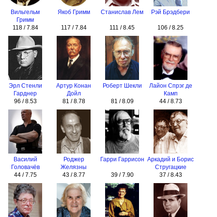
Вильгельм
Якоб Гримм
Станислав Лем
Рэй Брэдбери
Гримм
118 / 7.84
117 / 7.84
111 / 8.45
106 / 8.25
Эрл Стенли
Артур Конан
Роберт Шекли
Лайон Спрэг де
Гарднер
Дойл
Камп
96 / 8.53
81 / 8.78
81 / 8.09
44 / 8.73
Василий
Роджер
Гарри Гаррисон
Аркадий и Борис
Головачёв
Желязны
Стругацкие
44 / 7.75
43 / 8.77
39 / 7.90
37 / 8.43