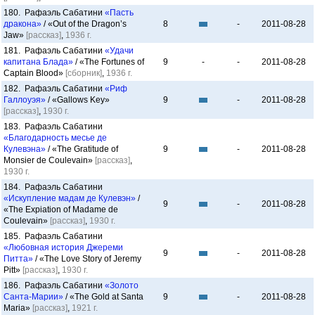
180. Рафаэль Сабатини
«Пасть
дракона»
/ «Out of the Dragon’s
8
-
2011-08-28
Jaw»
[рассказ]
,
1936 г.
181. Рафаэль Сабатини
«Удачи
капитана Блада»
/ «The Fortunes of
9
-
-
2011-08-28
Captain Blood»
[сборник]
,
1936 г.
182. Рафаэль Сабатини
«Риф
Галлоуэя»
/ «Gallows Key»
9
-
2011-08-28
[рассказ]
,
1930 г.
183. Рафаэль Сабатини
«Благодарность месье де
Кулевэна»
/ «The Gratitude of
9
-
2011-08-28
Monsier de Coulevain»
[рассказ]
,
1930 г.
184. Рафаэль Сабатини
«Искупление мадам де Кулевэн»
/
9
-
2011-08-28
«The Expiation of Madame de
Coulevain»
[рассказ]
,
1930 г.
185. Рафаэль Сабатини
«Любовная история Джереми
9
-
2011-08-28
Питта»
/ «The Love Story of Jeremy
Pitt»
[рассказ]
,
1930 г.
186. Рафаэль Сабатини
«Золото
Санта-Марии»
/ «The Gold at Santa
9
-
2011-08-28
Maria»
[рассказ]
,
1921 г.