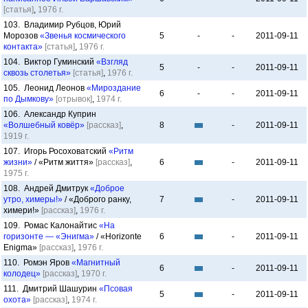
[статья]
,
1976 г.
103. Владимир Рубцов, Юрий
Морозов
«Звенья космического
5
-
-
2011-09-11
контакта»
[статья]
,
1976 г.
104. Виктор Гуминский
«Взгляд
5
-
-
2011-09-11
сквозь столетья»
[статья]
,
1976 г.
105. Леонид Леонов
«Мироздание
6
-
-
2011-09-11
по Дымкову»
[отрывок]
,
1974 г.
106. Александр Куприн
«Волшебный ковёр»
[рассказ]
,
8
-
2011-09-11
1919 г.
107. Игорь Росоховатский
«Ритм
жизни»
/ «Ритм життя»
[рассказ]
,
6
-
2011-09-11
1975 г.
108. Андрей Дмитрук
«Доброе
утро, химеры!»
/ «Доброго ранку,
7
-
2011-09-11
химери!»
[рассказ]
,
1976 г.
109. Ромас Калонайтис
«На
горизонте — «Энигма»
/ «Horizonte
6
-
2011-09-11
Enigma»
[рассказ]
,
1976 г.
110. Ромэн Яров
«Магнитный
6
-
2011-09-11
колодец»
[рассказ]
,
1970 г.
111. Дмитрий Шашурин
«Псовая
5
-
2011-09-11
охота»
[рассказ]
,
1974 г.