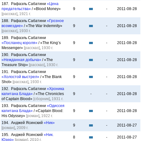
187. Рафаэль Сабатини
«Цена
предательства»
/ «Blood Money»
9
-
2011-08-28
[рассказ]
,
1921 г.
188. Рафаэль Сабатини
«Грозное
возмездие»
/ «The War Indemnity»
9
-
2011-08-28
[рассказ]
,
1930 г.
189. Рафаэль Сабатини
«Посланец короля»
/ «The King’s
9
-
2011-08-28
Messenger»
[рассказ]
,
1930 г.
190. Рафаэль Сабатини
«Нежданная добыча»
/ «The
9
-
2011-08-28
Treasure Ship»
[рассказ]
,
1930 г.
191. Рафаэль Сабатини
«Холостой выстрел»
/ «The Blank
9
-
2011-08-28
Shot»
[рассказ]
,
1930 г.
192. Рафаэль Сабатини
«Хроника
капитана Блада»
/ «The Chronicles
9
-
-
2011-08-28
of Captain Blood»
[сборник]
,
1931 г.
193. Рафаэль Сабатини
«Одиссея
капитана Блада»
/ «Captain Blood:
9
-
2011-08-28
His Odyssey»
[роман]
,
1922 г.
194. Анджей Ясинский
«Ник»
9
-
2011-08-27
[роман]
,
2009 г.
195. Анджей Ясинский
«Ник.
8
-
2011-08-27
Юзер»
[роман]
,
2010 г.