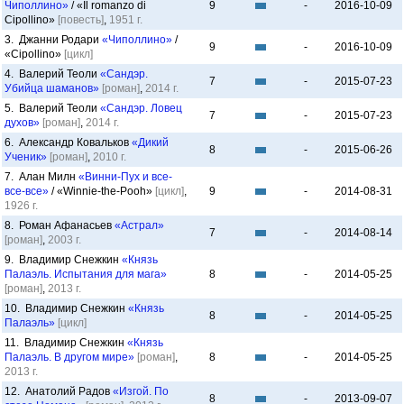
Чиполлино»
/ «Il romanzo di
9
-
2016-10-09
Cipollino»
[повесть]
,
1951 г.
3. Джанни Родари
«Чиполлино»
/
9
-
2016-10-09
«Cipollino»
[цикл]
4. Валерий Теоли
«Сандэр.
7
-
2015-07-23
Убийца шаманов»
[роман]
,
2014 г.
5. Валерий Теоли
«Сандэр. Ловец
7
-
2015-07-23
духов»
[роман]
,
2014 г.
6. Александр Ковальков
«Дикий
8
-
2015-06-26
Ученик»
[роман]
,
2010 г.
7. Алан Милн
«Винни-Пух и все-
все-все»
/ «Winnie-the-Pooh»
[цикл]
,
9
-
2014-08-31
1926 г.
8. Роман Афанасьев
«Астрал»
7
-
2014-08-14
[роман]
,
2003 г.
9. Владимир Снежкин
«Князь
Палаэль. Испытания для мага»
8
-
2014-05-25
[роман]
,
2013 г.
10. Владимир Снежкин
«Князь
8
-
2014-05-25
Палаэль»
[цикл]
11. Владимир Снежкин
«Князь
Палаэль. В другом мире»
[роман]
,
8
-
2014-05-25
2013 г.
12. Анатолий Радов
«Изгой. По
8
-
2013-09-07