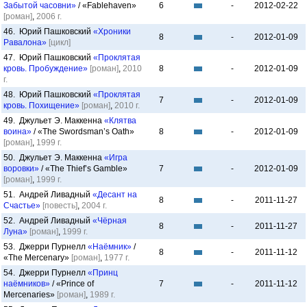
Забытой часовни»
/ «Fablehaven»
6
-
2012-02-22
[роман]
,
2006 г.
46. Юрий Пашковский
«Хроники
8
-
2012-01-09
Равалона»
[цикл]
47. Юрий Пашковский
«Проклятая
кровь. Пробуждение»
[роман]
,
2010
8
-
2012-01-09
г.
48. Юрий Пашковский
«Проклятая
7
-
2012-01-09
кровь. Похищение»
[роман]
,
2010 г.
49. Джульет Э. Маккенна
«Клятва
воина»
/ «The Swordsman’s Oath»
8
-
2012-01-09
[роман]
,
1999 г.
50. Джульет Э. Маккенна
«Игра
воровки»
/ «The Thief’s Gamble»
7
-
2012-01-09
[роман]
,
1999 г.
51. Андрей Ливадный
«Десант на
8
-
2011-11-27
Счастье»
[повесть]
,
2004 г.
52. Андрей Ливадный
«Чёрная
8
-
2011-11-27
Луна»
[роман]
,
1999 г.
53. Джерри Пурнелл
«Наёмник»
/
8
-
2011-11-12
«The Mercenary»
[роман]
,
1977 г.
54. Джерри Пурнелл
«Принц
наёмников»
/ «Prince of
7
-
2011-11-12
Mercenaries»
[роман]
,
1989 г.