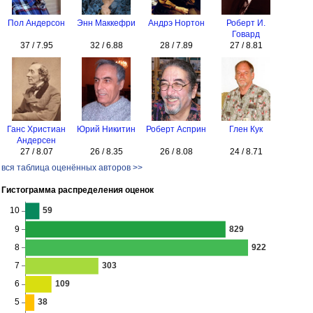
Пол Андерсон
Энн Маккефри
Андрэ Нортон
Роберт И.
Говард
37 / 7.95
32 / 6.88
28 / 7.89
27 / 8.81
Ганс Христиан
Юрий Никитин
Роберт Асприн
Глен Кук
Андерсен
27 / 8.07
26 / 8.35
26 / 8.08
24 / 8.71
вся таблица оценённых авторов >>
Гистограмма распределения оценок