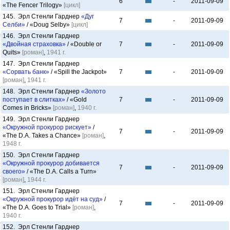
6
-
2011-09-09
«The Fencer Trilogy»
[цикл]
145. Эрл Стенли Гарднер
«Дуг
7
-
2011-09-09
Селби»
/ «Doug Selby»
[цикл]
146. Эрл Стенли Гарднер
«Двойная страховка»
/ «Double or
7
-
2011-09-09
Quits»
[роман]
,
1941 г.
147. Эрл Стенли Гарднер
«Сорвать банк»
/ «Spill the Jackpot»
7
-
2011-09-09
[роман]
,
1941 г.
148. Эрл Стенли Гарднер
«Золото
поступает в слитках»
/ «Gold
7
-
2011-09-09
Comes in Bricks»
[роман]
,
1940 г.
149. Эрл Стенли Гарднер
«Окружной прокурор рискует»
/
7
-
2011-09-09
«The D.A. Takes a Chance»
[роман]
,
1948 г.
150. Эрл Стенли Гарднер
«Окружной прокурор добивается
7
-
2011-09-09
своего»
/ «The D.A. Calls a Turn»
[роман]
,
1944 г.
151. Эрл Стенли Гарднер
«Окружной прокурор идёт на суд»
/
7
-
2011-09-09
«The D.A. Goes to Trial»
[роман]
,
1940 г.
152. Эрл Стенли Гарднер