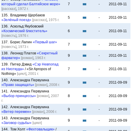
который сделал Балтийское море»
7
-
2011-09-11
[рассказ]
,
1972 г.
135. Владимир Щербаков
5
-
2011-09-11
«Зелёный поезд»
[рассказ]
,
1975 г.
136. Аскольд Якубовский
«Космический блюститель»
6
-
2011-09-11
[повесть]
,
1976 г.
137. Борис Лапин
«Первый шаг»
7
-
2011-09-11
[повесть]
,
1973 г.
138. Леонид Платов
«Секретный
9
-
2011-09-11
фарватер»
[роман]
,
1963 г.
139. Питер Дэвид
«Сэр Невпопад
из Ниоткуда»
/ «Sir Apropos of
7
-
2011-09-11
Nothing»
[цикл]
,
2001 г.
140. Александра Первухина
9
-
2011-09-09
«Право защищать»
[роман]
,
2008 г.
141. Александра Первухина
«Выбор принцессы»
[роман]
,
2007
8
-
2011-09-09
г.
142. Александра Первухина
9
-
2011-09-09
«Ветер перемен»
[роман]
,
2006 г.
143. Александра Первухина
9
-
2011-09-09
«Заговор судьбы»
[цикл]
144. Том Холт
«Фехтовальщик»
/