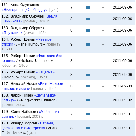
161. Анна Одувалова
7
-
2011-09-06
«Низвергающий в бездну»
[цикл]
162. Владимир Обручев
«Земля
8
-
2011-09-06
Санникова»
[роман]
,
1926 г.
163. Владимир Обручев
8
-
2011-09-06
«Плутония»
[роман]
,
1924 г.
164. Роберт Шекли
«Четыре
стихии»
/ «The Humours»
[повесть]
,
9
-
2011-09-06
1958 г.
165. Роберт Шекли
«Фантазия без
границ»
/ «Notions: Unlimited»
8
-
-
2011-09-06
[сборник]
,
1960 г.
166. Роберт Шекли
«Зацепка»
/
8
-
2011-09-06
«Holdout»
[рассказ]
,
1957 г.
167. Николай Носов
«Витя Малеев
8
-
2011-09-03
в школе и дома»
[повесть]
,
1951 г.
168. Ларри Нивен
«Дети Мира-
Кольца»
/ «Ringworld's Children»
7
-
2011-09-02
[роман]
,
2004 г.
169. Юлия Набокова
«VIP значит
7
-
2011-09-01
вампир»
[роман]
,
2008 г.
170. Ричард Морган
«Страна,
достойная своих героев»
/ «Land
8
-
2011-09-01
Fit for Heroes»
[цикл]