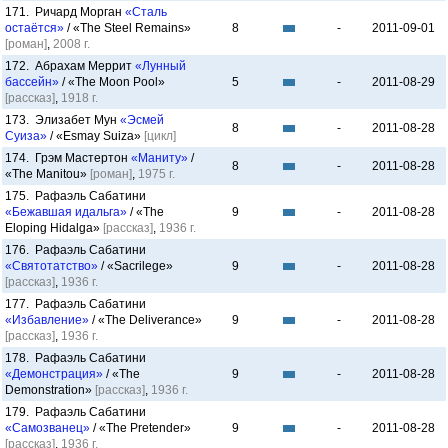
171. Ричард Морган
«Сталь
остаётся»
/ «The Steel Remains»
8
-
2011-09-01
[роман]
,
2008 г.
172. Абрахам Меррит
«Лунный
бассейн»
/ «The Moon Pool»
5
-
2011-08-29
[рассказ]
,
1918 г.
173. Элизабет Мун
«Эсмей
8
-
2011-08-28
Суиза»
/ «Esmay Suiza»
[цикл]
174. Грэм Мастертон
«Маниту»
/
8
-
2011-08-28
«The Manitou»
[роман]
,
1975 г.
175. Рафаэль Сабатини
«Бежавшая идальга»
/ «The
9
-
2011-08-28
Eloping Hidalga»
[рассказ]
,
1936 г.
176. Рафаэль Сабатини
«Святотатство»
/ «Sacrilege»
9
-
2011-08-28
[рассказ]
,
1936 г.
177. Рафаэль Сабатини
«Избавление»
/ «The Deliverance»
9
-
2011-08-28
[рассказ]
,
1936 г.
178. Рафаэль Сабатини
«Демонстрация»
/ «The
9
-
2011-08-28
Demonstration»
[рассказ]
,
1936 г.
179. Рафаэль Сабатини
«Самозванец»
/ «The Pretender»
9
-
2011-08-28
[рассказ]
,
1936 г.