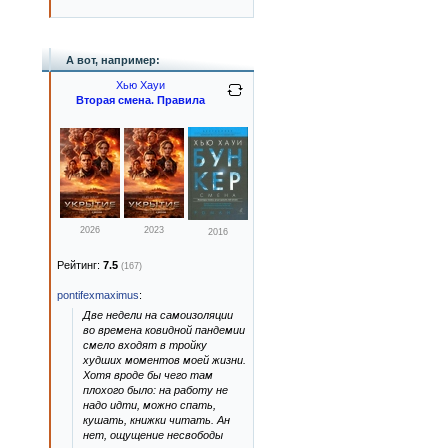
А вот, например:
Хью Хауи
Вторая смена. Правила
2026
2023
2016
Рейтинг:
7.5
(167)
pontifexmaximus
:
Две недели на самоизоляции
во времена ковидной пандемии
смело входят в тройку
худших моментов моей жизни.
Хотя вроде бы чего там
плохого было: на работу не
надо идти, можно спать,
кушать, книжки читать. Ан
нет, ощущение несвободы