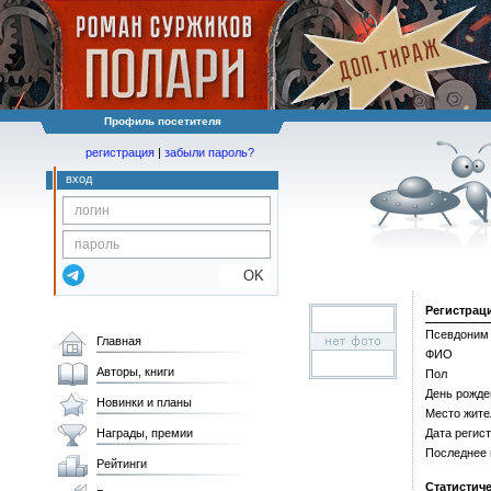
Профиль посетителя
регистрация
|
забыли пароль?
вход
OK
Регистрац
Псевдоним
Главная
ФИО
Авторы, книги
Пол
День рожде
Новинки и планы
Место жите
Награды, премии
Дата регис
Последнее
Рейтинги
Статистич