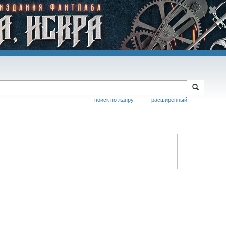
поиск по жанру
расширенный