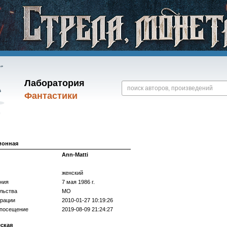
Лаборатория
Фантастики
ионная
Ann-Matti
женский
ния
7 мая 1986 г.
льства
МО
трации
2010-01-27 10:19:26
 посещение
2019-08-09 21:24:27
еская