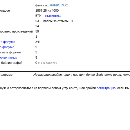
философ
 классе
1887.28 из 4000
579 |
статистика
63 | баллы за отзывы: 111
34
ировано произведений
59
1
 в форуме
341
 в форуме
9
сов в форуме
3
жных полок
5
 библиографий
0
(+1 в работе)
ь на форуме:
Не расстраивайся, что у нас нет денег. Ведь есть вещи, кото
нужно авторизоваться (в верхнем левом углу сайта) или пройти
регистрацию
, если Вы