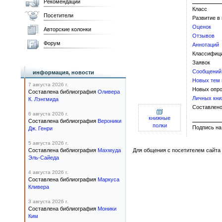
Рекомендации
Класс
Посетители
Развитие в
Оценок
Авторские колонки
Отзывов
Форум
Аннотаций
Классифиц
Заявок
Сообщений
информация, новости
Новых тем
7 августа 2026 г.
Новых опро
Составлена библиография
Оливера
Личных кни
К. Лэнгмида
Составлено
6 августа 2026 г.
книжные
Составлена библиография
Вероники
полки
Подпис
Дж. Генри
5 августа 2026 г.
Составлена библиография
Махмуда
Для общения с посетителем сайта 
Эль-Сайеда
4 августа 2026 г.
Составлена библиография
Маркуса
Кливера
3 августа 2026 г.
Составлена библиография
Моники
Ким