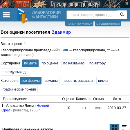
ЛАБОРАТОРИЯ
ФАНТАСТИКИ
поиск по жанру
расширенный
Все оценки посетителя
Вдаимир
Всего оценок: 1
Классифицировано произведений: 0 (
— классифицировано,
— не
классифицировано)
Сортировка:
по дате
по оценке
по названию
по автору
по году выхода
Категория:
все формы
романы
повести, рассказы
циклы
графические пр-ния
Произведение
Оценка
Классиф.
Отзыв
Дата
1. Александр Ломм
«Ночной
10
есть
2010-03-27
Орёл»
[повесть]
,
1965 г.
Наиболее оценённые авторы