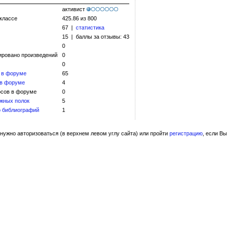
активист
 классе
425.86 из 800
67 |
статистика
15 | баллы за отзывы: 43
0
ировано произведений
0
0
 в форуме
65
 в форуме
4
сов в форуме
0
жных полок
5
 библиографий
1
нужно авторизоваться (в верхнем левом углу сайта) или пройти
регистрацию
, если Вы