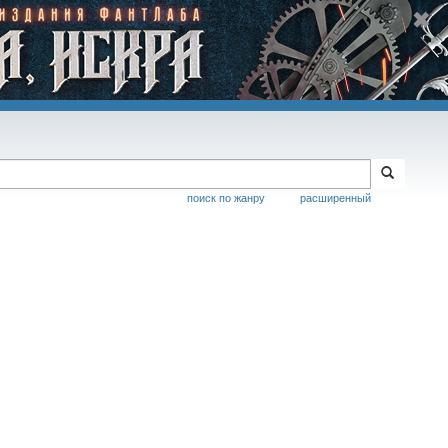
поиск по жанру
расширенный