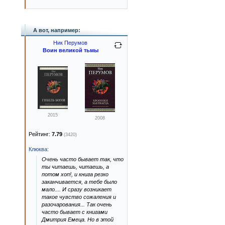
А вот, например:
Ник Перумов
Воин великой тьмы
2015
2008
Рейтинг:
7.79
(3420)
Клюква
:
Очень часто бывает так, что
ты читаешь, читаешь, а
потом хоп!, и книга резко
заканчивается, а тебе было
мало.... И сразу возникает
такое чувство сожаления и
разочарования... Так очень
часто бывает с книгами
Дмитрия Емеца. Но в этой