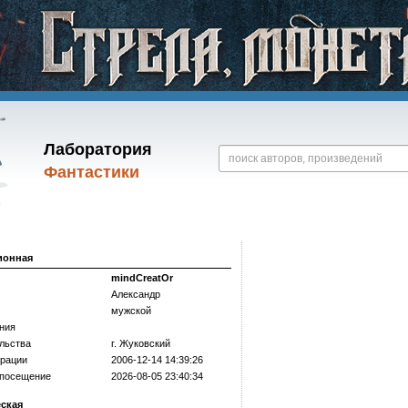
Лаборатория
Фантастики
ионная
mindCreatOr
Александр
мужской
ния
льства
г. Жуковский
трации
2006-12-14 14:39:26
 посещение
2026-08-05 23:40:34
еская