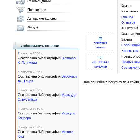
Рекомендации
Класс
Посетители
Развитие в
Оценок
Авторские колонки
Отзывов
Форум
Аннотаций
Классифиц
Заявок
книжные
Сообщений
информация, новости
полки
Новых тем
7 августа 2026 г.
Новых опро
Составлена библиография
Оливера
авторская
Личных кни
К. Лэнгмида
колонка
Составлено
6 августа 2026 г.
Составлена библиография
Вероники
Дж. Генри
Для общения с посетителем сайта 
5 августа 2026 г.
Составлена библиография
Махмуда
Эль-Сайеда
4 августа 2026 г.
Составлена библиография
Маркуса
Кливера
3 августа 2026 г.
Составлена библиография
Моники
Ким