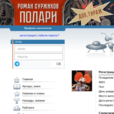
Профиль посетителя
регистрация
|
забыли пароль?
вход
OK
Регистрац
Псевдоним
Главная
ФИО
Авторы, книги
Пол
День рожде
Новинки и планы
Место жите
Награды, премии
Дата регис
Последнее
Рейтинги
Статистич