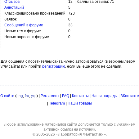
Отзывов
12 | баллы за отзывы: 71
Аннотаций
5
Классифицировано произведений
723
Заявок
0
Сообщений в форуме
33
Новых тем в форуме
0
Новых опросов в форуме
0
Для общения с посетителем сайта нужно авторизоваться (в верхнем левом
углу сайта) или пройти
регистрацию
, если Вы ещё этого не сделали.
О сайте
(
eng
,
fra
,
укр
) |
Регламент
|
FAQ
|
Контакты
|
Наши награды
|
ВКонтакте
|
Telegram
|
Наши товары
Любое использование материалов сайта допускается только с указанием
активной ссылки на источник.
© 2005-2026
«Лаборатория Фантастики»
.