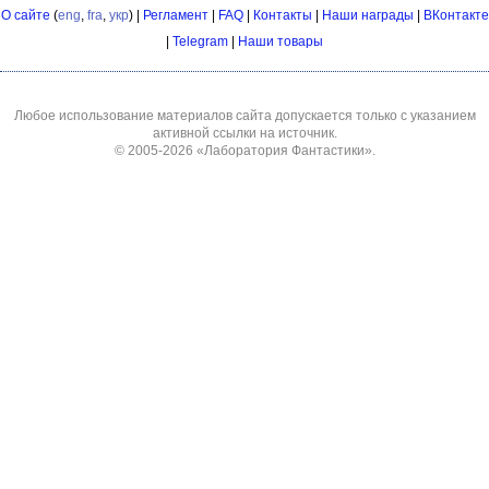
О сайте
(
eng
,
fra
,
укр
) |
Регламент
|
FAQ
|
Контакты
|
Наши награды
|
ВКонтакте
|
Telegram
|
Наши товары
Любое использование материалов сайта допускается только с указанием
активной ссылки на источник.
© 2005-2026
«Лаборатория Фантастики»
.