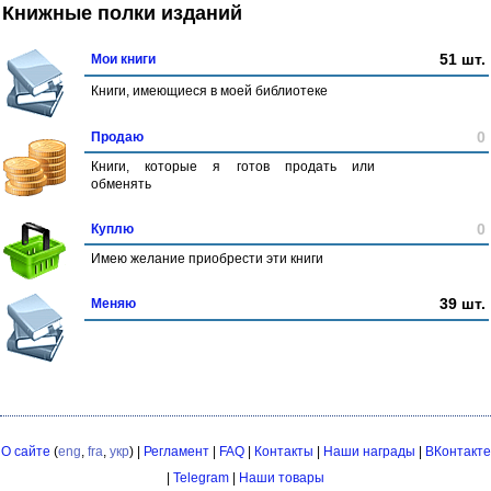
Книжные полки изданий
51 шт.
Мои книги
Книги, имеющиеся в моей библиотеке
0
Продаю
Книги, которые я готов продать или
обменять
0
Куплю
Имею желание приобрести эти книги
39 шт.
Меняю
О сайте
(
eng
,
fra
,
укр
) |
Регламент
|
FAQ
|
Контакты
|
Наши награды
|
ВКонтакте
|
Telegram
|
Наши товары