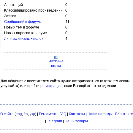
Аннотаций
0
Классифицировано произведений
0
Заявок
0
Сообщений в форуме
41
Новых тем в форуме
0
Новых опросов в форуме
0
Личных книжных полок
4
книжные
полки
Для общения с посетителем сайта нужно авторизоваться (в верхнем левом
углу сайта) или пройти
регистрацию
, если Вы ещё этого не сделали.
О сайте
(
eng
,
fra
,
укр
) |
Регламент
|
FAQ
|
Контакты
|
Наши награды
|
ВКонтакте
|
Telegram
|
Наши товары