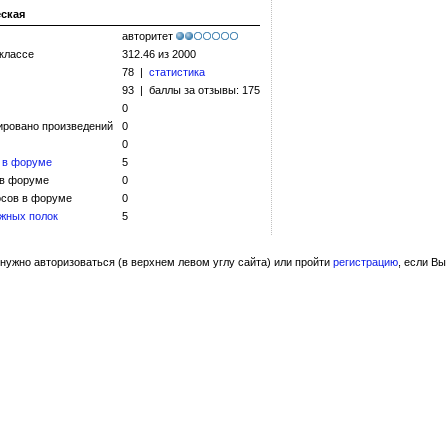
еская
авторитет
 классе
312.46 из 2000
78 |
статистика
93 | баллы за отзывы: 175
0
ировано произведений
0
0
 в форуме
5
 в форуме
0
сов в форуме
0
жных полок
5
нужно авторизоваться (в верхнем левом углу сайта) или пройти
регистрацию
, если Вы