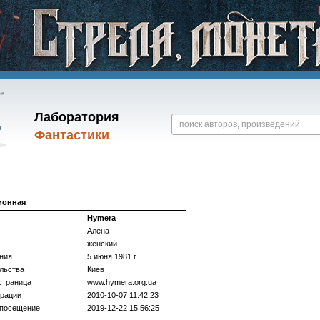
Лаборатория
Фантастики
ионная
Hymera
Алена
женский
ния
5 июня 1981 г.
льства
Киев
страница
www.hymera.org.ua
трации
2010-10-07 11:42:23
 посещение
2019-12-22 15:56:25