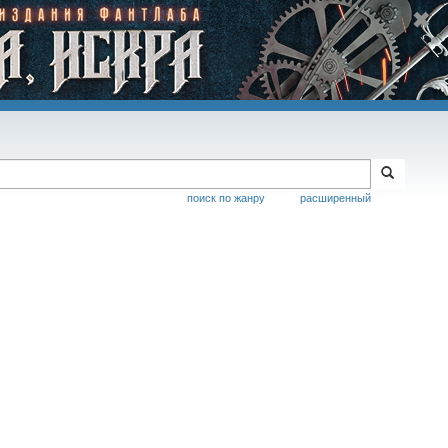
поиск по жанру
расширенный