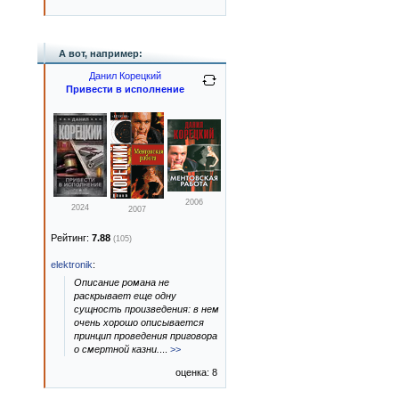
А вот, например:
Данил Корецкий
Привести в исполнение
2006
2024
2007
Рейтинг:
7.88
(105)
elektronik
:
Описание романа не
раскрывает еще одну
сущность произведения: в нем
очень хорошо описывается
принцип проведения приговора
о смертной казни.
...
>>
оценка: 8