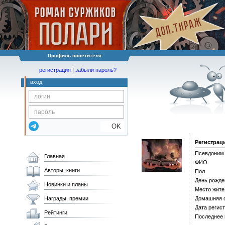
Профиль посетителя
регистрация
|
забыли пароль?
вход
OK
Регистрац
Псевдоним
Главная
ФИО
Авторы, книги
Пол
День рожде
Новинки и планы
Место жите
Награды, премии
Домашняя 
Дата регис
Рейтинги
Последнее