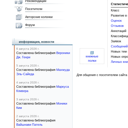
Рекомендации
Статистич
Посетители
Класс
Развитие в
Авторские колонки
Оценок
Форум
Отзывов
Аннотаций
Классифиц
Заявок
информация, новости
Сообщений
6 августа 2026 г.
Новых тем
Составлена библиография
Вероники
книжные
Новых опро
Дж. Генри
полки
Личных кни
5 августа 2026 г.
Составлена библиография
Махмуда
Эль-Сайеда
Для общения с посетителем сайта 
4 августа 2026 г.
Составлена библиография
Маркуса
Кливера
3 августа 2026 г.
Составлена библиография
Моники
Ким
2 августа 2026 г.
Составлена библиография
Вайшнави Патель