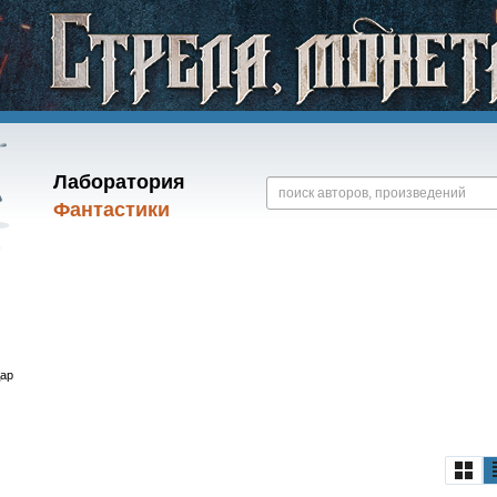
Лаборатория
Фантастики
дар