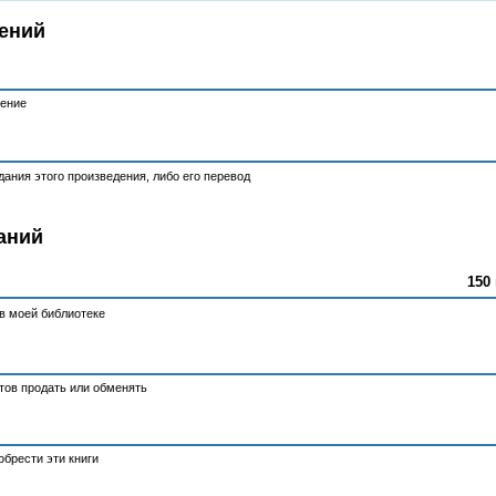
ений
тение
ания этого произведения, либо его перевод
аний
150 
в моей библиотеке
отов продать или обменять
брести эти книги