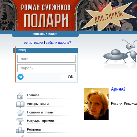
Книжные полки
регистрация
|
забыли пароль?
вход
OK
Арина2
Главная
Россия, Красно
Авторы, книги
Новинки и планы
Награды, премии
Рейтинги