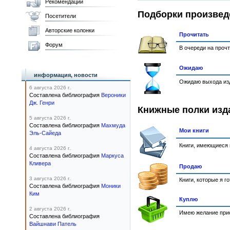
Рекомендации
Подборки произвед
Посетители
Авторские колонки
Прочитать
Форум
В очереди на проч
Ожидаю
информация, новости
Ожидаю выхода изд
6 августа 2026 г.
Составлена библиография
Вероники
Дж. Генри
Книжные полки изд
5 августа 2026 г.
Составлена библиография
Махмуда
Мои книги
Эль-Сайеда
Книги, имеющиеся 
4 августа 2026 г.
Составлена библиография
Маркуса
Кливера
Продаю
3 августа 2026 г.
Книги, которые я г
Составлена библиография
Моники
Ким
Куплю
2 августа 2026 г.
Имею желание прио
Составлена библиография
Вайшнави Патель