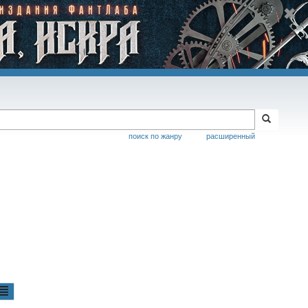
поиск по жанру
расширенный