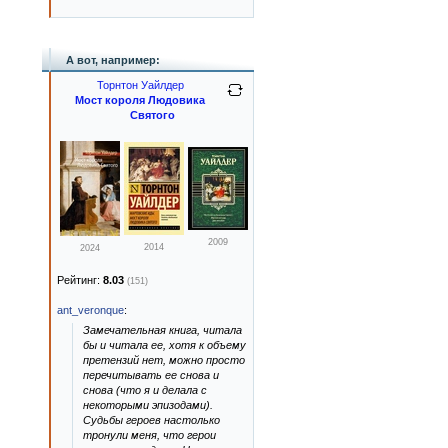
А вот, например:
Торнтон Уайлдер
Мост короля Людовика
Святого
2009
2014
2024
Рейтинг:
8.03
(151)
ant_veronque
:
Замечательная книга, читала
бы и читала ее, хотя к объему
претензий нет, можно просто
перечитывать ее снова и
снова (что я и делала с
некоторыми эпизодами).
Судьбы героев настолько
тронули меня, что герои