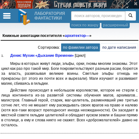
ЛАБОРАТОРИЯ
ФАНТАСТИКИ
поиск по жанру
расширенный
Книжные аннотации посетителя «
архитектор---
»
Сортировка:
по фамилии автора
по дате написания
Денис Мухин «Дыхание Времени»
[Цикл]
1.
Миры в которых живут люди, эльфы, орки, гномы многим знакомы. Этот
цикл как раз про такой мир. Боги покровительствуют разным расам, борются
за власть, развязывая великие воины. Светлые эльфы отнюдь не
прекрасны (от этого их почти всех и вырезали). Маги изучают и развивают
магию, сбиваясь в гильдии.
Действие происходит в небольшом королевстве, которое не стерли с
лица континента из-за развитой системы обучения магов, архимагов...
магистров. Главный герой, старик, маг-целитель, разменявший уже третью
сотню лет, что не мешает ему раскидывать своих врагов на право и налево
(хотя все-таки возраст преподносит иногда неожиданности). Он заседает в
местной совете гильдии целителей и обладает куском земли и башни прямо
в столице, а ему и слова никто не скажет. Всех «доброжелателей» давно не
осталось.