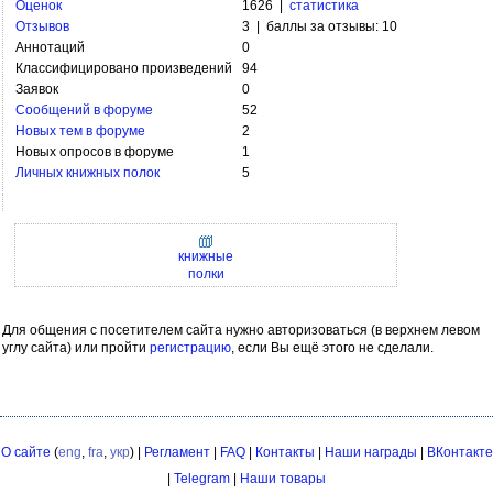
Оценок
1626 |
статистика
Отзывов
3 | баллы за отзывы: 10
Аннотаций
0
Классифицировано произведений
94
Заявок
0
Сообщений в форуме
52
Новых тем в форуме
2
Новых опросов в форуме
1
Личных книжных полок
5
книжные
полки
Для общения с посетителем сайта нужно авторизоваться (в верхнем левом
углу сайта) или пройти
регистрацию
, если Вы ещё этого не сделали.
О сайте
(
eng
,
fra
,
укр
) |
Регламент
|
FAQ
|
Контакты
|
Наши награды
|
ВКонтакте
|
Telegram
|
Наши товары