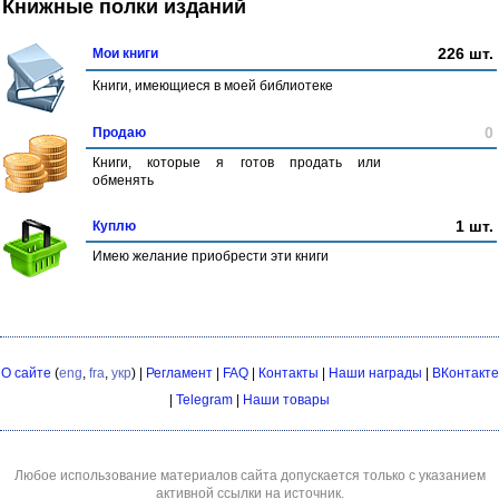
Книжные полки изданий
226 шт.
Мои книги
Книги, имеющиеся в моей библиотеке
0
Продаю
Книги, которые я готов продать или
обменять
1 шт.
Куплю
Имею желание приобрести эти книги
О сайте
(
eng
,
fra
,
укр
) |
Регламент
|
FAQ
|
Контакты
|
Наши награды
|
ВКонтакте
|
Telegram
|
Наши товары
Любое использование материалов сайта допускается только с указанием
активной ссылки на источник.