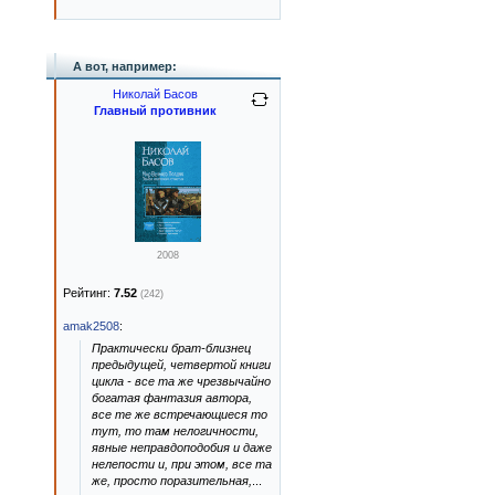
А вот, например:
Николай Басов
Главный противник
2008
Рейтинг:
7.52
(242)
amak2508
:
Практически брат-близнец
предыдущей, четвертой книги
цикла - все та же чрезвычайно
богатая фантазия автора,
все те же встречающиеся то
тут, то там нелогичности,
явные неправдоподобия и даже
нелепости и, при этом, все та
же, просто поразительная,
...