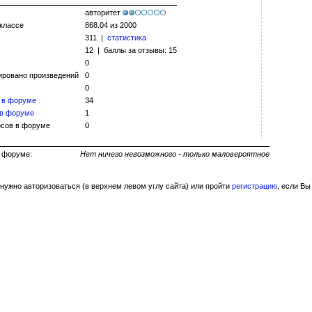
авторитет
 классе
868.04 из 2000
311 |
статистика
12 | баллы за отзывы: 15
0
ировано произведений
0
0
 в форуме
34
 в форуме
1
сов в форуме
0
ь на форуме:
Нет ничего невозможного - только маловероятное
нужно авторизоваться (в верхнем левом углу сайта) или пройти
регистрацию
, если Вы