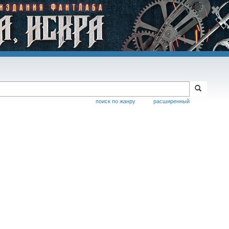
поиск по жанру
расширенный