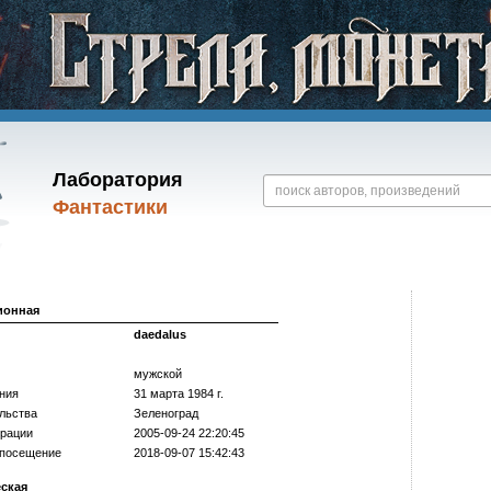
Лаборатория
Фантастики
ионная
daedalus
мужской
ния
31 марта 1984 г.
льства
Зеленоград
трации
2005-09-24 22:20:45
 посещение
2018-09-07 15:42:43
еская