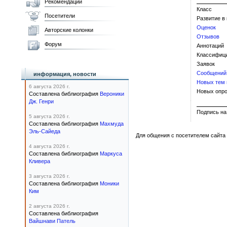
Рекомендации
Класс
Посетители
Развитие в
Оценок
Авторские колонки
Отзывов
Форум
Аннотаций
Классифиц
Заявок
Сообщений
информация, новости
Новых тем
6 августа 2026 г.
Новых опро
Составлена библиография
Вероники
Дж. Генри
Подпис
5 августа 2026 г.
Составлена библиография
Махмуда
Эль-Сайеда
Для общения с посетителем сайта 
4 августа 2026 г.
Составлена библиография
Маркуса
Кливера
3 августа 2026 г.
Составлена библиография
Моники
Ким
2 августа 2026 г.
Составлена библиография
Вайшнави Патель