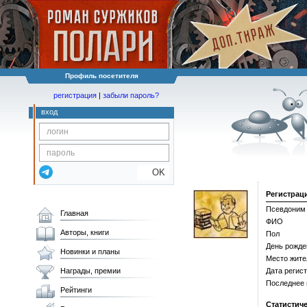
Профиль посетителя
регистрация
|
забыли пароль?
вход
OK
Регистрац
Псевдоним
Главная
ФИО
Авторы, книги
Пол
День рожде
Новинки и планы
Место жите
Награды, премии
Дата регис
Последнее
Рейтинги
Статистич