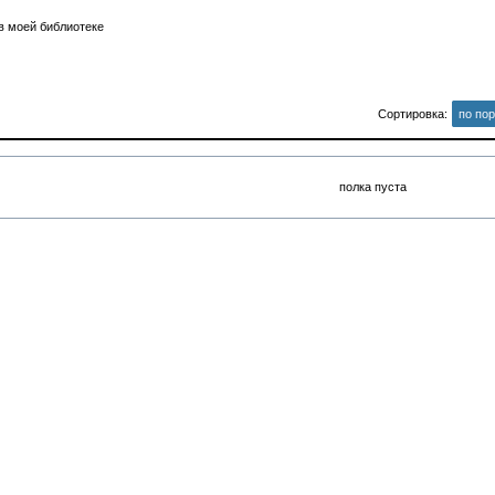
в моей библиотеке
Сортировка:
по по
полка пуста