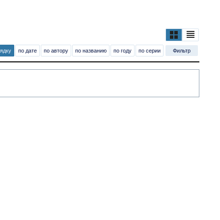
рядку
по дате
по автору
по названию
по году
по серии
Фильтр