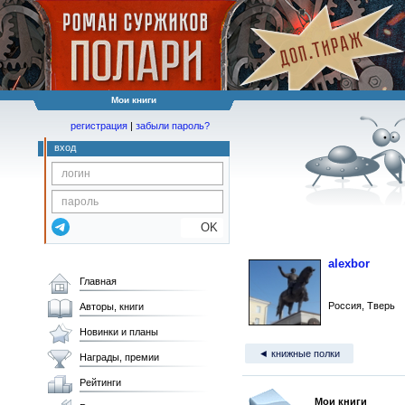
Мои книги
регистрация
|
забыли пароль?
вход
OK
alexbor
Главная
Россия, Тверь
Авторы, книги
Новинки и планы
◄ книжные полки
Награды, премии
Рейтинги
Мои книги