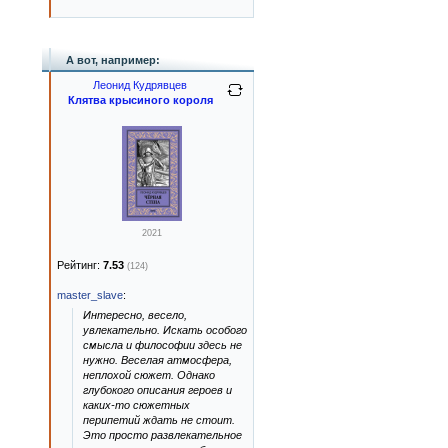
А вот, например:
Леонид Кудрявцев
Клятва крысиного короля
2021
Рейтинг:
7.53
(124)
master_slave
:
Интересно, весело,
увлекательно. Искать особого
смысла и философии здесь не
нужно. Веселая атмосфера,
неплохой сюжет. Однако
глубокого описания героев и
каких-то сюжетных
перипетий ждать не стоит.
Это просто развлекательное