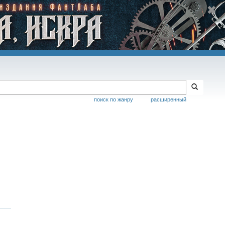
поиск по жанру
расширенный