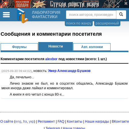
ЛАБОРАТОРИЯ
ФАНТАСТИКИ
поиск по жанру
расширенный
Сообщения и комментарии посетителя
Новости
Форумы
Авт. колонки
Комментарии посетителя
alexbor
под новостями (всего: 1 шт.)
, новость:
Умер Александр Бушков
(2025-09-30 09:44:02)
Да, печально...
Лично знаком не был, но в соцсетях общались, Александр Бушком
меня иногда даже лайкал и комментировал.
А книги я его читал с конца 80-х...
О сайте
(
eng
,
fra
,
укр
) |
Регламент
|
FAQ
|
Контакты
|
Наши награды
|
ВКонтакте
|
Telegram
|
Наши товары