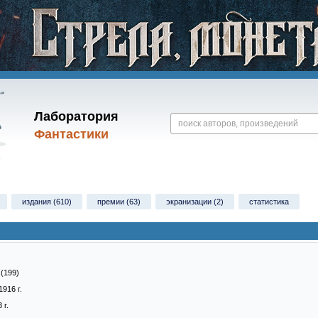
Лаборатория
Фантастики
издания (610)
премии (63)
экранизации (2)
статистика
 (199)
1916 г.
 г.