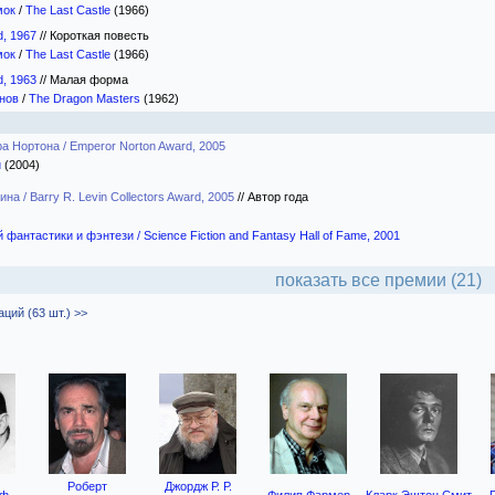
мок
/
The Last Castle
(1966)
d, 1967
//
Короткая повесть
мок
/
The Last Castle
(1966)
d, 1963
//
Малая форма
нов
/
The Dragon Masters
(1962)
 Нортона / Emperor Norton Award, 2005
u
(2004)
а / Barry R. Levin Collectors Award, 2005
//
Автор года
фантастики и фэнтези / Science Fiction and Fantasy Hall of Fame, 2001
показать все премии (21)
ций (63 шт.) >>
Роберт
Джордж Р. Р.
лф
Филип Фармер
Кларк Эштон Смит