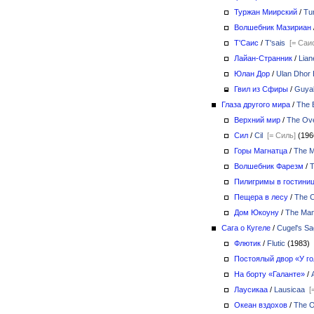
Туржан Миирский
/
Tur
Волшебник Мазириан
Т'Саис
/
T'sais
[= Саи
Лайан-Странник
/
Lian
Юлан Дор
/
Ulan Dhor
Гвил из Сфиры
/
Guyal
Глаза другого мира
/
The 
Верхний мир
/
The Ov
Сил
/
Cil
[= Силь]
(19
Горы Магнатца
/
The M
Волшебник Фарезм
/
T
Пилигримы в гостини
Пещера в лесу
/
The C
Дом Юкоуну
/
The Man
Сага о Кугеле
/
Cugel's S
Флютик
/
Flutic
(1983)
Постоялый двор «У г
На борту «Галанте»
/
Лаусикаа
/
Lausicaa
[
Океан вздохов
/
The O