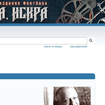
поиск по жанру
расширенный