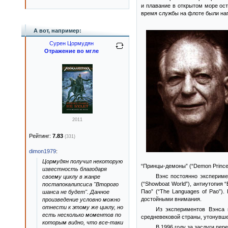
и плавание в открытом море ос
время службы на флоте были нап
А вот, например:
Сурен Цормудян
Отражение во мгле
2011
Рейтинг:
7.83
(331)
dimon1979
:
Цормудян получил некоторую
“Принцы-демоны” (“Demon Princes
известность благодаря
Вэнс постоянно экспериме
своему циклу в жанре
(“Showboat World”), антиутопия 
постапокалипсиса "Второго
Пао” (“The Languages of Pao”)
шанса не будет". Данное
достойными внимания.
произведение условно можно
отнести к этому же циклу, но
Из экспериментов Вэнса 
есть несколько моментов по
средневековой страны, утонувше
которым видно, что все-таки
В 1996 году за заслуги пер