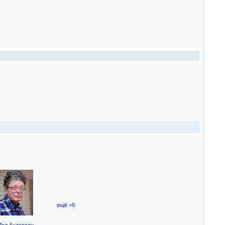
ещё +9
Пол Андерсон