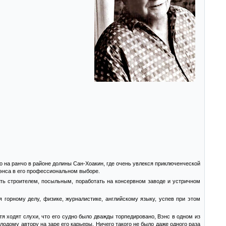
о на ранчо в районе долины Сан-Хоакин, где очень увлекся приключенческой
Вэнса в его профессиональном выборе.
ать строителем, посыльным, поработать на консервном заводе и устричном
 горному делу, физике, журналистике, английскому языку, успев при этом
тя ходят слухи, что его судно было дважды торпедировано, Вэнс в одном из
одому автору на заре его карьеры. Ничего такого не было даже одного раза