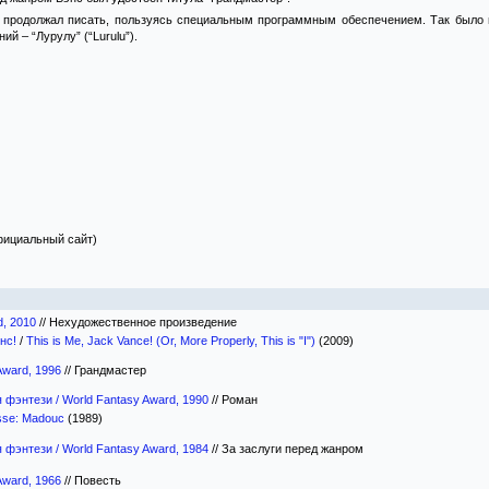
о продолжал писать, пользуясь специальным программным обеспечением. Так было
ий – “Лурулу” (“Lurulu”).
ициальный сайт)
d, 2010
//
Нехудожественное произведение
нс!
/
This is Me, Jack Vance! (Or, More Properly, This is "I")
(2009)
Award, 1996
//
Грандмастер
фэнтези / World Fantasy Award, 1990
//
Роман
sse: Madouc
(1989)
фэнтези / World Fantasy Award, 1984
//
За заслуги перед жанром
Award, 1966
//
Повесть