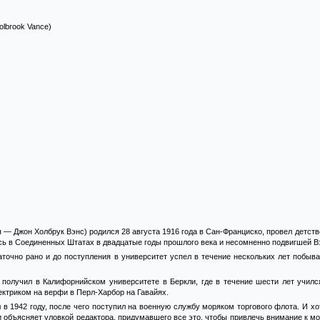
olbrook Vance)
— Джон Холбрук Вэнс) родился 28 августа 1916 года в Сан-Франциско, провел детств
ась в Соединенных Штатах в двадцатые годы прошлого века и несомненно подвигшей 
аточно рано и до поступления в университет успел в течение нескольких лет побыв
получил в Калифорнийском университете в Беркли, где в течение шести лет учился
ектриком на верфи в Перл-Харбор на Гавайях.
 в 1942 году, после чего поступил на военную службу моряком торгового флота. И хо
и объясняет уловкой редактора, придумавшего все это, чтобы привлечь внимание к мол