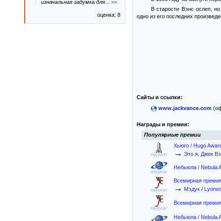
изначальная задумка для
...
>>
В старости Вэнс ослеп, н
оценка: 8
одно из его последних произведен
Сайты и ссылки:
www.jackvance.com
(оф
Награды и премии:
Популярные премии
Хьюго / Hugo Awar
→
Это я, Джек Вэ
лауреат
Небьюла / Nebula 
лауреат
Всемирная премия 
→
Мэдук
/
Lyone
лауреат
Всемирная премия 
лауреат
Небьюла / Nebula 