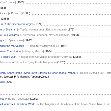
s
[= Столпы]
(1983)
1983)
Docks
[= В доках]
(1983)
n
(1983)
ниц
/
The Seventeen Virgins
(1974)
ul of Dreams
[= Торба, полная снов; Грёзы в мешке]
(1977)
e Four Wizards
[= Четвёрка чародеев; Четыре колдуна]
(1983)
ight
[= Брызгосвет]
(1983)
ialto the Marvellous
[= Риальто Изумительный]
(1984)
ния
/
The Murthe
[= Мирте; Мюрте]
(1984)
/
Fader's Waft
[= Дуновение Фейдера; Тучеворот Охмура]
(1984)
 Morreion: A Tale of the Dying Earth; Моррейон]
(1973)
мли
/
Songs of the Dying Earth: Stories in Honor of Jack Vance
[= Песни Умирающей Земли
и: Джордж Р. Р. Мартин, Гарднер Дозуа
face
(2009)
anet
[= Во имя свободы]
(1952)
й Планеты
/
Showboat World
[= The Magnificent Showboats of the Lower Vissel River Lune