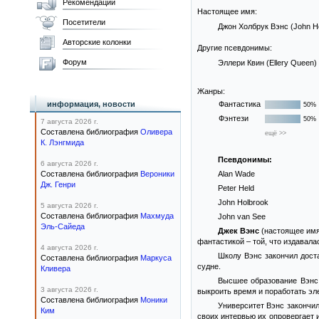
Рекомендации
Настоящее имя:
Посетители
Джон Холбрук Вэнс (John H
Авторские колонки
Другие псевдонимы:
Форум
Эллери Квин (Ellery Queen)
Жанры:
информация, новости
Фантастика
50%
Фэнтези
50%
7 августа 2026 г.
Составлена библиография
Оливера
ещё >>
К. Лэнгмида
Псевдонимы:
6 августа 2026 г.
Составлена библиография
Вероники
Alan Wade
Дж. Генри
Peter Held
John Holbrook
5 августа 2026 г.
Составлена библиография
Махмуда
John van See
Эль-Сайеда
Джек Вэнс
(настоящее имя 
фантастикой – той, что издавал
4 августа 2026 г.
Школу Вэнс закончил дост
Составлена библиография
Маркуса
судне.
Кливера
Высшее образование Вэнс 
3 августа 2026 г.
выкроить время и поработать эл
Составлена библиография
Моники
Университет Вэнс закончил
Ким
своих интервью их опровергает 