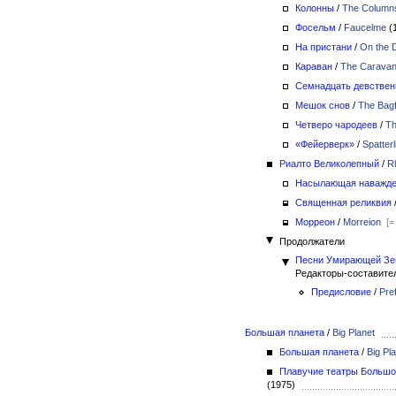
Колонны
/
The Column
Фосельм
/
Faucelme
(
На пристани
/
On the 
Караван
/
The Carava
Семнадцать девствен
Мешок снов
/
The Bagf
Четверо чародеев
/
Th
«Фейерверк»
/
Spatterl
Риалто Великолепный
/
Rh
Насылающая наважде
Священная реликвия
Морреон
/
Morreion
[=
Продолжатели
Песни Умирающей Зе
Редакторы-составител
Предисловие
/
Pre
Большая планета
/
Big Planet
Большая планета
/
Big Pl
Плавучие театры Большо
(1975)