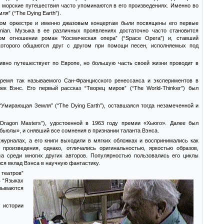
и морские путешествия часто упоминаются в его произведениях. Именно во
” (“The Dying Earth”).
овом оркестре и именно джазовым концертам были посвящены его первые
ornian. Музыка в ее различных проявлениях достаточно часто становится
ом отношении роман “Космическая опера” (“Space Opera”) и, ставший
 которого общаются друг с другом при помощи песен, исполняемых под
тивно путешествует по Европе, но большую часть своей жизни проводит в
время так называемого Сан-Францисского ренессанса и экспериментов в
ек Вэнс. Его первый рассказ “Творец миров” (“The World-Thinker”) был
Умирающая Земля” (“The Dying Earth”), оставшаяся тогда незамеченной и
Dragon Masters”), удостоенной в 1963 году премии «Хьюго». Далее был
Небьюлы», и снявший все сомнения в признании таланта Вэнса.
журналах, а его книги выходили в мягких обложках и воспринимались как
произведения, однако, отличались оригинальностью, яркостью образов,
а среди многих других авторов. Популярностью пользовались его циклы
лся вклад Вэнса в научную фантастику.
 театров”
в “Языках
азываются
 истории