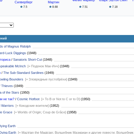
Силверберг
Мартин
7.5
8.68
7.51
7.18
ений
s of Magnus Ridolph
ard-Luck Diggings
(1948)
аториса
/
Sanatoris Short-Cut
(1948)
speakable McInch
[= Подонок Мак-Инч]
(1948)
ы
/
The Sub-Standard Sardines
(1949)
owling Bounders
[= Зловредные пустобрёхи]
(1949)
f Thieves
(1949)
 of the Stars
(1950)
ли не так?
/
Cosmic Hotfoot
[= To B or Not to C or to D]
(1950)
 Warriors
[= Кокодские воители]
(1952)
de Grace
[= Worlds of Origin; Coup de Grâce]
(1958)
Dying Earth
Dying Earth
[= Mazirian the Magician; Волшебник Мазириан и другие повести; Волшебни