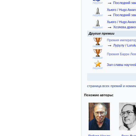
→
Последний за
лауреат
Хьюго / Hugo Awar
→
Последний за
лауреат
Хьюго / Hugo Awar
→
Хозяева драко
лауреат
Другие премии
Премия императора
→
Лурулу
/
Lurul
лауреат
Премия Барри Левин
лауреат
Зал славы научной 
лауреат
страница всех премий и номина
Похожие авторы:
Роберт Шекли
Джин Ву