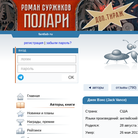
fantlab ru
регистрация
|
забыли пароль?
вход
OK
◄ авторы
отзывы (790)
Главная
Джек Вэнс (Jack Vance)
Авторы, книги
Страна:
США
Новинки и планы
Языки произведений:
английский
Награды, премии
Родился:
28 августа 
Рейтинги
Умер:
26 мая 2013