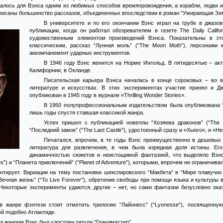
талось для Вэнса одним из любимых способов времяпровождения, а корабли, лодки 
исаны большинство рассказов, объединенных впоследствии в роман “Умирающая Земля
В университете и по его окончании Вэнс играл на трубе в джаз
публикации, когда он работал обозревателем в газете The Daily Calif
художественным элементом произведений Вэнса. Показательны в эт
классическим, рассказ “Лунная моль” (“The Moon Moth”), персонажи
аккомпанемент ударных инструментов.
В 1946 году Вэнс женится на Норме Ингольд. В пятидесятые – ак
Калифорнии, в Окланде.
Писательская карьера Вэнса началась в конце сороковых – во 
литературе и искусствах. В этих экспериментах участие принял и Дж
опубликован в 1945 году в журнале «Thrilling Wonder Stories».
В 1950 полупрофессиональным издательством была опубликована “
лишь годы спустя ставшая классикой жанра.
Успех пришел с публикацией новеллы “Хозяева драконов” (“The 
“Последний замок” (“The Last Castle”), удостоенный сразу и «Хьюго», и «
Печатался, впрочем, в те годы Вэнс преимущественно в дешевых 
литература для развлечения, в чем была изрядная доля истины. Его 
динамичностью сюжетов и неистощимой фантазией, что выделяло Вэнс
”) и “Планета приключений” (“Planet of Adventure”), которыми, впрочем не ограничива
нтирует. Вариации на тему постановки шекспировского “Макбета” в “Мире плавучих
“Вечная жизнь” (“To Live Forever”), обретение свободы при помощи языка и культуры 
. Некоторые эксперименты удаются, другие – нет, но сами фантазии безусловно ок
в жанре фэнтези стоит отметить трилогию “Лайонесс” (“Lyonesse”), посвященную
й подобно Атлантиде.
ед жанром Вэнс был удостоен титула “Грандмастер”.