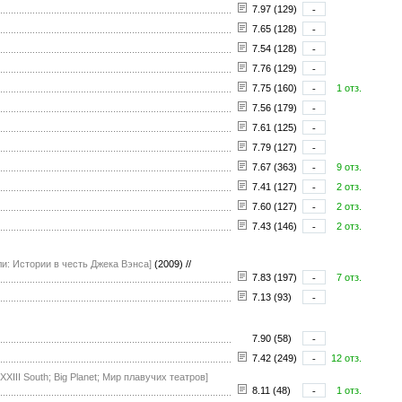
7.97 (129)
-
7.65 (128)
-
7.54 (128)
-
7.76 (129)
-
7.75 (160)
-
1 отз.
7.56 (179)
-
7.61 (125)
-
7.79 (127)
-
7.67 (363)
-
9 отз.
7.41 (127)
-
2 отз.
7.60 (127)
-
2 отз.
7.43 (146)
-
2 отз.
: Истории в честь Джека Вэнса]
(2009)
//
7.83 (197)
-
7 отз.
7.13 (93)
-
7.90 (58)
-
7.42 (249)
-
12 отз.
 XXIII South; Big Planet; Мир плавучих театров]
8.11 (48)
-
1 отз.