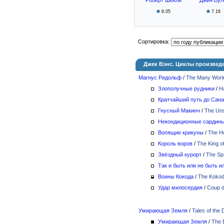
8.05
7.16
Сортировка:
Джек Вэнс. Циклы произвед
Магнус Ридольф
/
The Many World
Злополучные рудники
/
H
Кратчайший путь до Сан
Гнусный Макинч
/
The Un
Некондиционные сардин
Вопящие крикуны
/
The H
Король воров
/
The King o
Звёздный курорт
/
The Spa
Так и быть или не быть и
Воины Кокода
/
The Kokod
Удар милосердия
/
Coup 
Умирающая Земля
/
Tales of the 
Умирающая Земля
/
The 