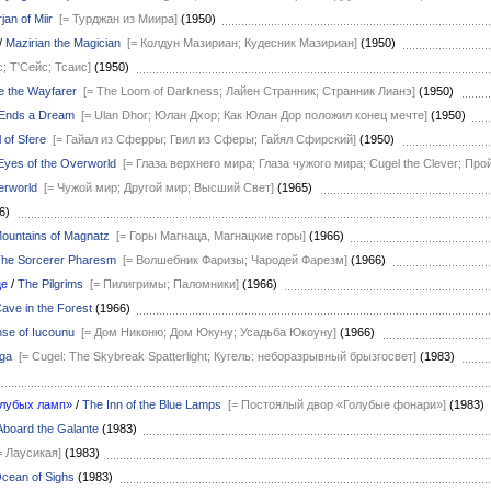
jan of Miir
[= Турджан из Миира]
(1950)
/
Mazirian the Magician
[= Колдун Мазириан; Кудесник Мазириан]
(1950)
с; Т'Сейс; Тсаис]
(1950)
e the Wayfarer
[= The Loom of Darkness; Лайен Странник; Странник Лианэ]
(1950)
 Ends a Dream
[= Ulan Dhor; Юлан Дхор; Как Юлан Дор положил конец мечте]
(1950)
 of Sfere
[= Гайал из Сферры; Гвил из Сферы; Гайял Сфирский]
(1950)
Eyes of the Overworld
[= Глаза верхнего мира; Глаза чужого мира; Cugel the Clever; Про
erworld
[= Чужой мир; Другой мир; Высший Свет]
(1965)
66)
ountains of Magnatz
[= Горы Магнаца, Магнацкие горы]
(1966)
he Sorcerer Pharesm
[= Волшебник Фаризы; Чародей Фарезм]
(1966)
це
/
The Pilgrims
[= Пилигримы; Паломники]
(1966)
ave in the Forest
(1966)
se of Iucounu
[= Дом Никоню; Дом Юкуну; Усадьба Юкоуну]
(1966)
aga
[= Cugel: The Skybreak Spatterlight; Кугель: неборазрывный брызгосвет]
(1983)
олубых ламп»
/
The Inn of the Blue Lamps
[= Постоялый двор «Голубые фонари»]
(1983)
Aboard the Galante
(1983)
= Лаусикая]
(1983)
cean of Sighs
(1983)