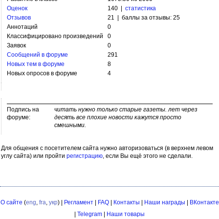
Оценок
140 |
статистика
Отзывов
21 | баллы за отзывы: 25
Аннотаций
0
Классифицировано произведений
0
Заявок
0
Сообщений в форуме
291
Новых тем в форуме
8
Новых опросов в форуме
4
Подпись на
читать нужно только старые газеты. лет через
форуме:
десять все плохие новости кажутся просто
смешными.
Для общения с посетителем сайта нужно авторизоваться (в верхнем левом
углу сайта) или пройти
регистрацию
, если Вы ещё этого не сделали.
О сайте
(
eng
,
fra
,
укр
) |
Регламент
|
FAQ
|
Контакты
|
Наши награды
|
ВКонтакте
|
Telegram
|
Наши товары